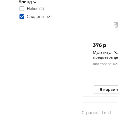
Бренд
Helios (2)
Следопыт (3)
376 p
Мультитул "С
предметов д
PF-MT-12
Код товара: 02
В корзин
Страница 1 из 1