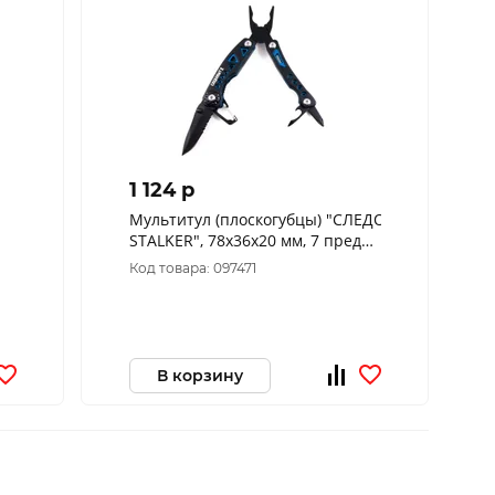
1 124 p
Мультитул (плоскогубцы) "СЛЕДОПЫТ-
STALKER", 78х36х20 мм, 7 предметов, в чехле, в
коробке/40/20/100/
Код товара: 097471
В корзину