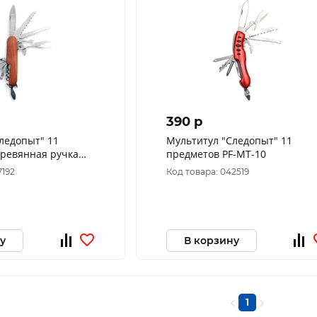
390 p
ледопыт" 11
Мультитул "Следопыт" 11
еревянная ручка
предметов PF-MT-10
7192
Код товара: 042519
у
В корзину
1