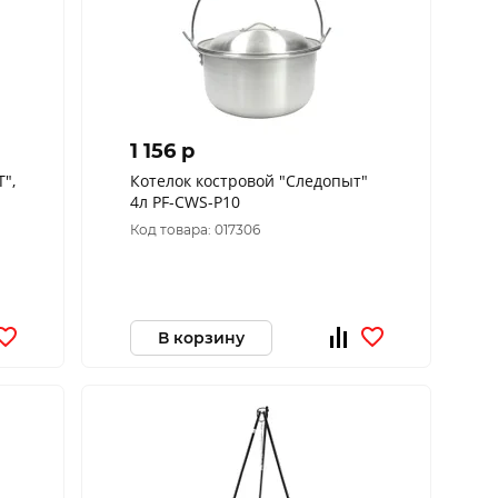
1 156 p
",
Котелок костровой "Следопыт"
4л PF-CWS-P10
Код товара: 017306
В корзину