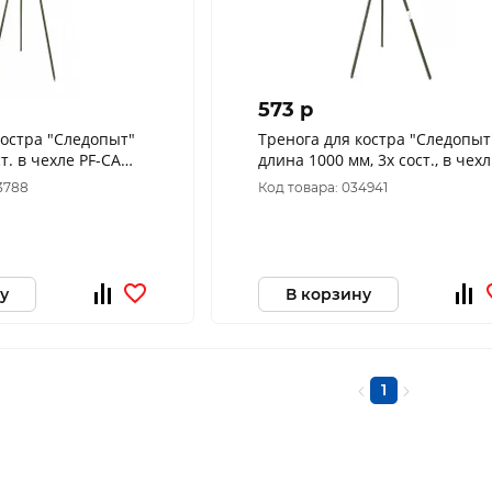
573 p
костра "Следопыт"
Тренога для костра "Следопыт
т. в чехле PF-CAM-
длина 1000 мм, 3х сост., в чех
PF-CAM-03
3788
Код товара: 034941
у
В корзину
1