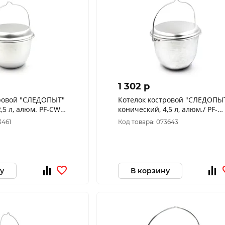
1 302 p
тровой "СЛЕДОПЫТ"
Котелок костровой "СЛЕДОПЫ
,5 л, алюм. PF-CWS-
конический, 4,5 л, алюм./ PF-
CWS-P97
3461
Код товара: 073643
у
В корзину