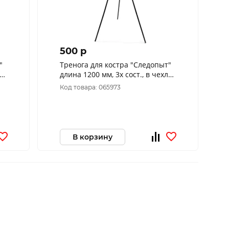
500 p
"
Тренога для костра "Следопыт"
ле
длина 1200 мм, 3х сост., в чехле
PF-CAM-01
Код товара: 065973
В корзину