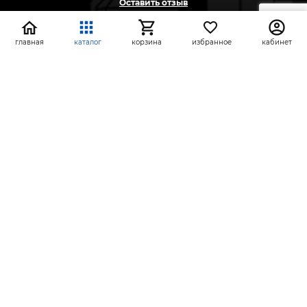
Оставить отзыв
Жалоба
Предложение
главная
каталог
корзина
избранное
кабинет
На информационном ресурсе применяются
рекомендательные технологии
(информационные технологии предоставления
информации на основе сбора, систематизации и
анализа сведений, относящихся к
предпочтениям пользователей сети «Интернет»,
находящихся на территории Российской
Федерации)
СтройлоН 1998-2026 г.
Публичная оферта
Обработка персональных данных
Политика конфиденциальности сервисов Яндекс