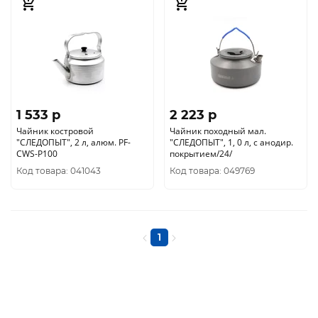
1 533 p
2 223 p
Чайник костровой
Чайник походный мал.
"СЛЕДОПЫТ", 2 л, алюм. PF-
"СЛЕДОПЫТ", 1, 0 л, с анодир.
CWS-P100
покрытием/24/
Код товара: 041043
Код товара: 049769
1