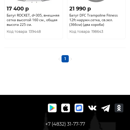
17 400 p
21 990 p
Батут ROCKET, d=305, внешняя
Батут DFC Trampoline Fitness
сетка высотой 160 см., общая
12ft наружн.сетка, св.зел.
высота 225 см.
(366см) (два короба)
Код товара: 139448
Код товара: 198643
1
+7 (4832) 31-77-77