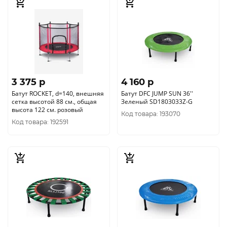
3 375 p
4 160 p
Батут ROCKET, d=140, внешняя
Батут DFC JUMP SUN 36''
сетка высотой 88 см., общая
Зеленый SD1803033Z-G
высота 122 см. розовый
Код товара: 193070
Код товара: 192591