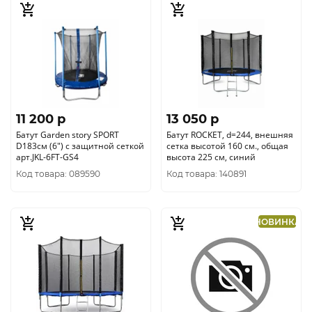
11 200 p
13 050 p
Батут Garden story SPORT
Батут ROCKET, d=244, внешняя
D183см (6") с защитной сеткой
сетка высотой 160 см., общая
арт.JKL-6FT-GS4
высота 225 см, синий
Код товара: 089590
Код товара: 140891
НОВИНКА