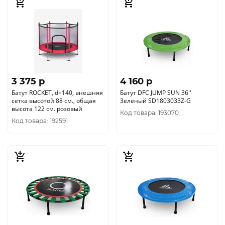
3 375 p
4 160 p
Батут ROCKET, d=140, внешняя
Батут DFC JUMP SUN 36''
сетка высотой 88 см., общая
Зеленый SD1803033Z-G
высота 122 см. розовый
Код товара: 193070
Код товара: 192591