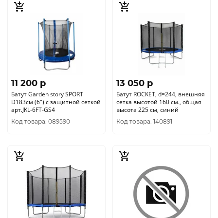
11 200 p
13 050 p
Батут Garden story SPORT
Батут ROCKET, d=244, внешняя
D183см (6") с защитной сеткой
сетка высотой 160 см., общая
арт.JKL-6FT-GS4
высота 225 см, синий
Код товара: 089590
Код товара: 140891