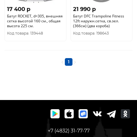
17 400 p
21 990 p
Батут ROCKET, d=305, внешняя
Батут DFC Trampoline Fitness
сетка высотой 160 см., общая
12ft наружн.сетка, св.зел.
высота 225 см.
(366см) (два короба)
Код товара: 139448
Код товара: 198643
1
+7 (4832) 31-77-77