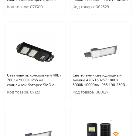
кронштейном, датчиком ПДУ
сер. LEDVANCE 405807
Код товара: 071300
Код товара: 082529
ЭРА
Светильник консольный 40Вт
Светильник светодиодный
700лм 5000К IP65 на
Avenue 420х160х57 100Вт
солнечной батарее SMD с
5000К 10000лм IP65 190-250В
датчиком движения ПДУ ЭРА
уличный КСС "Ш" Gauss 62
Код товара: 071291
Код товара: 080127