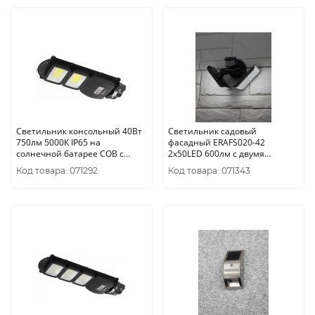
Светильник консольный 40Вт
Светильник садовый
750лм 5000К IP65 на
фасадный ERAFS020-42
солнечной батарее COB с
2х50LED 600лм с двумя
датчиком движения ПДУ ЭРА
световыми панелями
Код товара: 071292
Код товара: 071343
выносная солнечная