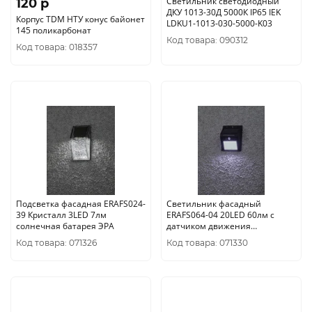
Светильник светодиодный
120 p
ДКУ 1013-30Д 5000К IP65 IEK
Корпус TDM НТУ конус байонет
LDKU1-1013-030-5000-K03
145 поликарбонат
Код товара: 090312
Код товара: 018357
Подсветка фасадная ERAFS024-
Светильник фасадный
39 Кристалл 3LED 7лм
ERAFS064-04 20LED 60лм с
солнечная батарея ЭРА
датчиком движения
солнечная батарея ЭРА
Код товара: 071326
Код товара: 071330