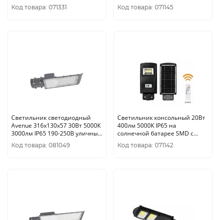
7лм солнечная батарея ЭРА
кронштейном с датчиком ПДУ
Код товара: 071331
Код товара: 071145
ЭР
Светильник светодиодный
Светильник консольный 20Вт
Avenue 316х130х57 30Вт 5000К
400лм 5000К IP65 на
3000лм IP65 190-250В уличный
солнечной батарее SMD с
КСС "Ш" 1/20 Gauss
датчиком движения ПДУ ЭРА
Код товара: 081049
Код товара: 071142