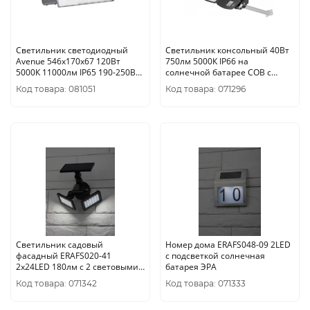
Светильник светодиодный
Светильник консольный 40Вт
Avenue 546х170х67 120Вт
750лм 5000К IP66 на
5000К 11000лм IP65 190-250В
солнечной батарее COB с
уличный КСС "Ш" 1/5 Gaus
кронштейном, датчиком ПДУ
Код товара: 081051
Код товара: 071296
ЭРА
Светильник садовый
Номер дома ERAFS048-09 2LED
фасадный ERAFS020-41
с подсветкой солнечная
2х24LED 180лм с 2 световыми
батарея ЭРА
панелями солнечная батарея
Код товара: 071342
Код товара: 071333
ЭРА