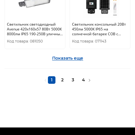
Светильник светодиодный
Светильник консольный 20Вт
Avenue 420х160х57 80Вт 5000К
450лм 5000К IP65 на
8000лм IP65 190-250В уличный
солнечной батарее COB с
КСС "Ш" 1/10 Gauss
датчиком движения ПДУ ЭРА
Код товара: 081050
Код товара: 071143
Показать еще
1
2
3
4