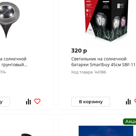
320 p
на солнечной
Светильник на солнечной
l грунтовый
батареи Smartbuy 45см SBF-11
ерж.сталь/пластик
2LED бел+RGB пластик
0174
Код товара: 140166
T130 INGROUND
100x100x450 IP44
у
В корзину
Акц