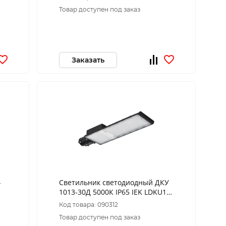
кронштейном,датчиком ПДУ ЭРА
Товар доступен под заказ
Заказать
-
Светильник светодиодный ДКУ
1013-30Д 5000К IP65 IEK LDKU1-
1013-030-5000-K03
Код товара: 090312
Товар доступен под заказ