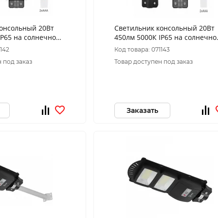
консольный 20Вт
Светильник консольный 20Вт
IP65 на солнечной
450лм 5000К IP65 на солнечно
с датчиком
батарее COB с датчиком
1142
Код товара: 071143
У ЭРА
движения ПДУ ЭРА
 под заказ
Товар доступен под заказ
Заказать