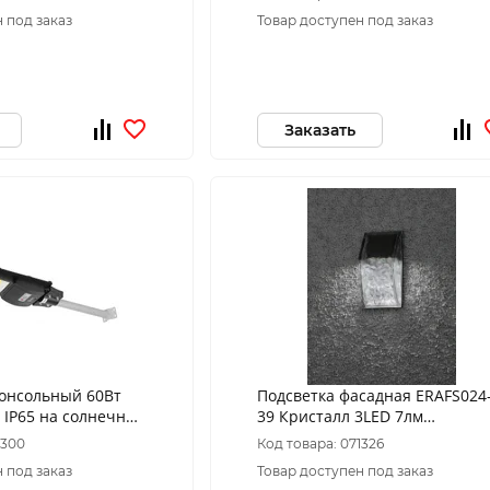
У ЭРА
движения ПДУ ЭРА
 под заказ
Товар доступен под заказ
Заказать
консольный 60Вт
Подсветка фасадная ERAFS024
 IP65 на солнечной
39 Кристалл 3LED 7лм
с
солнечная батарея ЭРА
1300
Код товара: 071326
,датчиком ПДУ ЭРА
 под заказ
Товар доступен под заказ