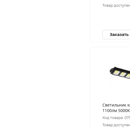
движения ПД
Товар доступен
Заказать
Светильник 
1100лм 5000К
батарее COB 
Код товара: 07
кронштейном
Товар доступен