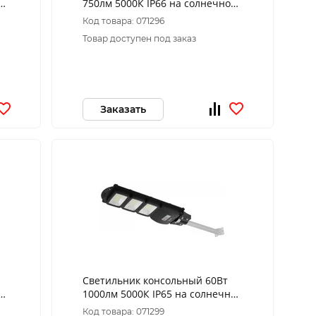
й
750лм 5000К IP66 на солнечной
батарее COB с
Код товара: 071296
кронштейном,датчиком ПДУ ЭРА
Товар доступен под заказ
Заказать
Светильник консольный 60Вт
ой
1000лм 5000К IP65 на солнечной
батарее SMD с
Код товара: 071299