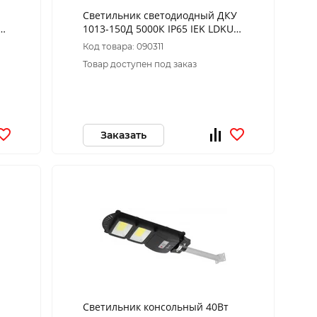
Светильник светодиодный ДКУ
й
1013-150Д 5000К IP65 IEK LDKU1-
1013-150-5000-K03
Код товара: 090311
Товар доступен под заказ
Заказать
Светильник консольный 40Вт