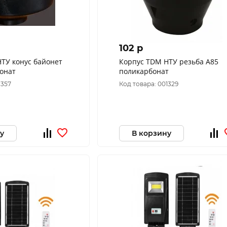
102 p
Корпус TDM НТУ резьба А85
онат
поликарбонат
8357
Код товара: 001329
у
В корзину