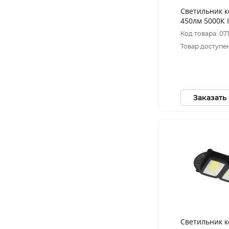
Светильник 
450лм 5000К 
батарее COB 
Код товара: 07
кронштейном
Товар доступен
Заказать
Светильник 