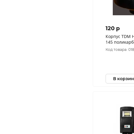
120 p
Корпус TDM НТУ конус байонет
145 поликарб
Код товара: 01
В корзин