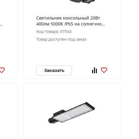
Светильник консольный 20Вт
й
400лм 5000К IP65 на солнечной
батарее SMD с кронштейном с
Код товара: 071145
датчиком ПДУ ЭР
Товар доступен под заказ
Заказать