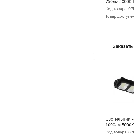
750лм 5000К 
батарее COB 
Код товара: 07
движения ПД
Товар доступен
Заказать
Светильник 
1000лм 5000К
батарее SMD 
Код товара: 07