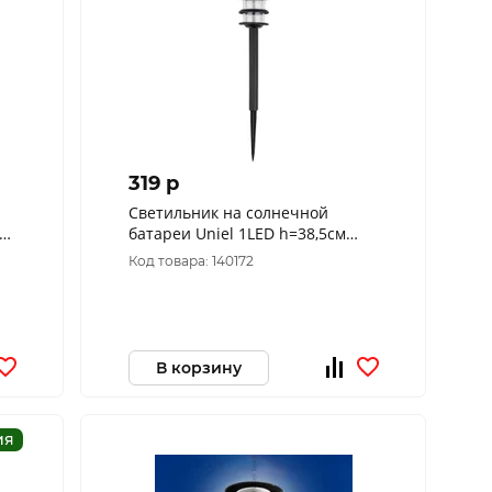
319 p
Светильник на солнечной
4
батареи Uniel 1LED h=38,5см
4000K 4K IP44 пластик черный
Код товара: 140172
USL-C-095/PT380 HALO
В корзину
ия