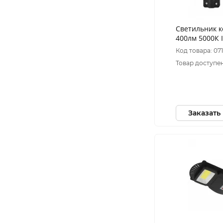
Светильник 
400лм 5000К 
батарее SMD 
Код товара: 07
движения ПД
Товар доступен
Заказать