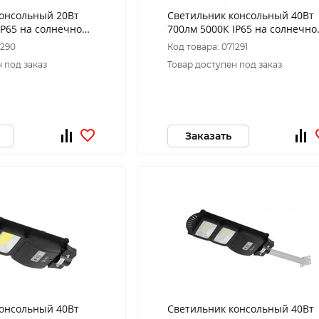
консольный 20Вт
Светильник консольный 40Вт
IP65 на солнечной
700лм 5000К IP65 на солнечно
с
батарее SMD с датчиком
1290
Код товара: 071291
,датчиком ПДУ ЭРА
движения ПДУ ЭРА
 под заказ
Товар доступен под заказ
Заказать
консольный 40Вт
Светильник консольный 40Вт