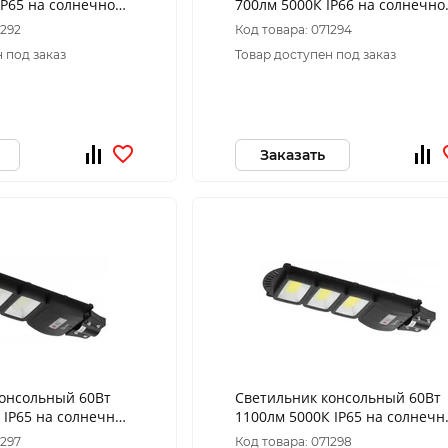
IP65 на солнечной
700лм 5000К IP66 на солнечно
с датчиком
батарее SMD с кронштейном,
1292
Код товара: 071294
У ЭРА
датчиком ПДУ ЭРА
 под заказ
Товар доступен под заказ
Заказать
консольный 60Вт
Светильник консольный 60Вт
 IP65 на солнечной
1100лм 5000К IP65 на солнечн
с датчиком
батарее COB с датчиком
1297
Код товара: 071298