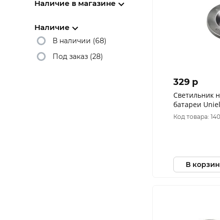
Наличие в магазине
Наличие
В наличии (68)
Под заказ (28)
329 p
Светильник 
батареи Unie
4LEDx0.06W н
Код товара: 14
USL-F-171/P
В корзин