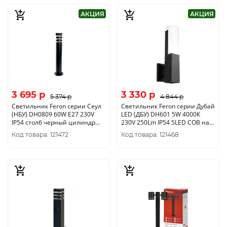
АКЦИЯ
АКЦИЯ
3 695 p
3 330 p
5 374 p
4 844 p
Светильник Feron серии Сеул
Светильник Feron серии Дубай
(НБУ) DH0809 60W E27 230V
LED (ДБУ) DH601 5W 4000К
IP54 столб черный цилиндр
230V 250Lm IP54 5LED COB на
90*90*600мм 48341
стену черный корпус
Код товара: 121472
Код товара: 121468
алюминий 100*50*270мм
11705