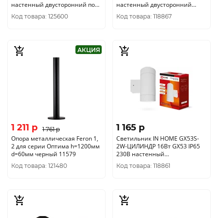
настенный двусторонний под
настенный двусторонний
лампу 2хA60 черный
серый 4690612037783
Код товара: 125600
Код товара: 118867
4690612037950
АКЦИЯ
1 211 p
1 165 p
1 761 p
Опора металлическая Feron 1,
Светильник IN HOME GX53S-
2 для серии Оптима h=1200мм
2W-ЦИЛИНДР 16Вт GX53 IP65
d=60мм черный 11579
230В настенный
двусторонний белый
Код товара: 121480
Код товара: 118861
4690612023526