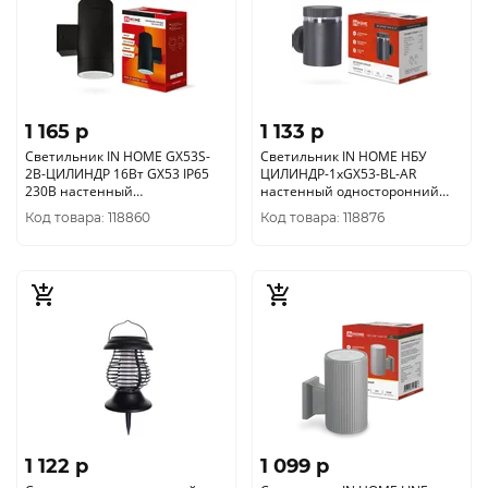
1 165 p
1 133 p
Светильник IN HOME GX53S-
Светильник IN HOME НБУ
2B-ЦИЛИНДР 16Вт GX53 IP65
ЦИЛИНДР-1хGX53-BL-AR
230В настенный
настенный односторонний
двусторонний черный
черный 4690612044668
Код товара: 118860
Код товара: 118876
4690612023533
1 122 p
1 099 p