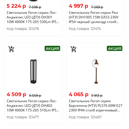
5 224 p
4 997 p
7 598 p
7 269 p
Светильник Feron серии Лос-
Светильник Feron серии Рио
Анджелес LED (ДТУ) DH301
(НТУ) DH1005 15W GX53 230V
10W 4000К 175-265 530Lm IP54
IP54 черный цилиндр столб
1LED COB столб черный корпус
155*85*600мм 11710
Код товара: 121476
Код товара: 121474
алюминий 105*105*600мм
11670
АКЦИЯ
АКЦИЯ
4 509 p
4 065 p
6 559 p
5 913 p
Светильник Feron серии Лос-
Светильник Feron серии
Анджелес LED (ДТУ) DH402
Барселона (НТУ) PL576 60W E27
10W 4000К 175-265 510Lm IP54
230V IP44 столб коричневый
1LED COB столб черный корпус
шар 215*280*1000мм 11624
Код товара: 121477
Код товара: 121487
алюминий 108*108*600мм
11672