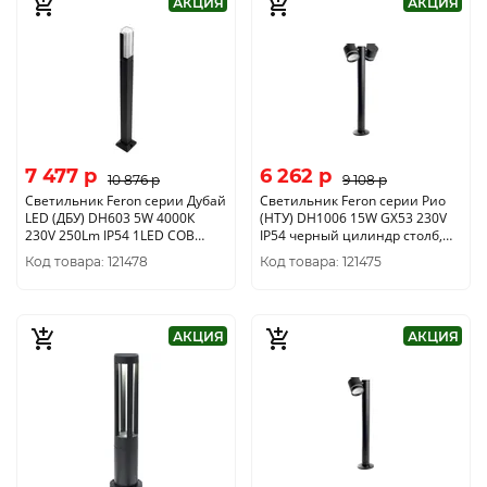
АКЦИЯ
АКЦИЯ
7 477 p
6 262 p
10 876 p
9 108 p
Светильник Feron серии Дубай
Светильник Feron серии Рио
LED (ДБУ) DH603 5W 4000К
(НТУ) DH1006 15W GX53 230V
230V 250Lm IP54 1LED COB
IP54 черный цилиндр столб,
столб черный корпус
230*85*600мм 11711
Код товара: 121478
Код товара: 121475
алюминий 50*50*800мм
11707
АКЦИЯ
АКЦИЯ