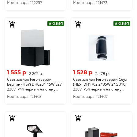
4690612051642
90*90*200мм 48342
Код товара: 122257
Код товара: 121473
АКЦИЯ
АКЦИЯ
1 555 p
1 528 p
2 262 p
2 478 p
Светильник Feron серии
Светильник Feron серии Сеул
Берлин (НБУ) DH0201 15W E27
(НБУ) DH1702 2*35W 2*GU10,
230V IP44 черный на стену
230V IP54 черный на стену
вверх 120*80*200мм 11680
110*105*230мм 48318
Код товара: 121463
Код товара: 121467