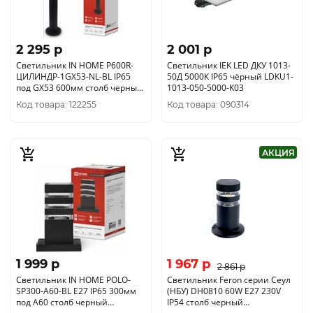
2 295 p
2 001 p
Светильник IN HOME P600R-
Светильник IEK LED ДКУ 1013-
ЦИЛИНДР-1GX53-NL-BL IP65
50Д 5000К IP65 чёрный LDKU1-
под GX53 600мм столб черный
1013-050-5000-K03
4690612052922
Код товара: 122255
Код товара: 090314
АКЦИЯ
1 999 p
1 967 p
2 861 p
Светильник IN HOME POLO-
Светильник Feron серии Сеул
SP300-A60-BL E27 IP65 300мм
(НБУ) DH0810 60W E27 230V
под A60 столб черный
IP54 столб черный