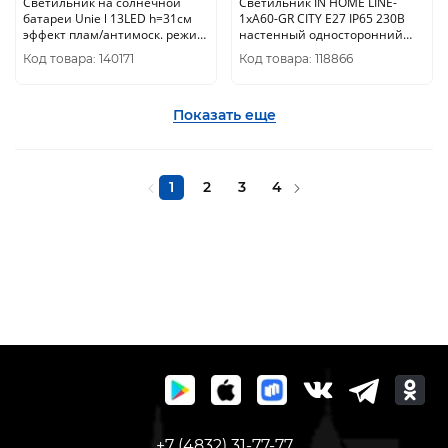
Светильник на солнечной
Светильник IN HOME LINE-
батареи Unie l 13LED h=31см
1хA60-GR CITY E27 IP65 230В
эффект плам/антимоск. режим
настенный односторонний
IP44 USL-F-300/PМ310 BUG
серый 4690612037929
Код товара: 140171
Код товара: 118866
ZAPPER
Показать еще
1
2
3
4
+7 (4832) 31-77-77