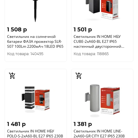
1 508 p
1 501 p
Светильник на солнечной
Светильник IN HOME НБУ
батареи ФАЗА прожектор SLR-
CUBE-2хA60-BL E27 IP65
S07 100Lm 2200мАч 18LED IP65
настенный двусторонний
черный 4690612045153
Код товара: 140495
Код товара: 118865
1 481 p
1 381 p
Светильник IN HOME НБУ
Светильник IN HOME LINE-
POLO-S-2хA60-BL E27 IP65 230В
2хA60-GR CITY E27 IP65 230В