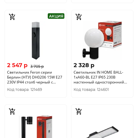
АКЦИЯ
2 547 p
2 328 p
3 705 p
Светильник Feron серии
Светильник IN HOME BALL-
Берлин (НТУ) DH0206 15W E27
1хA60-BL E27 IP65 230В
230V IP44 столб черный с
настенный односторонний
розеткой 80*80*450мм 11682
черный 4690612053622
Код товара: 121469
Код товара: 124601