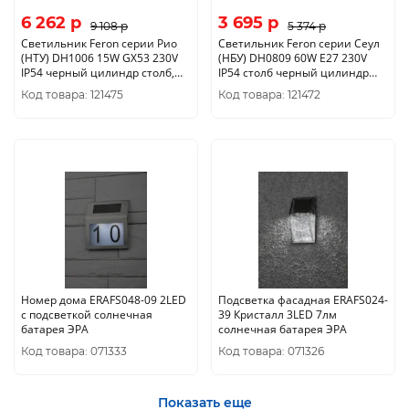
6 262 p
3 695 p
9 108 p
5 374 p
Светильник Feron серии Рио
Светильник Feron серии Сеул
(НТУ) DH1006 15W GX53 230V
(НБУ) DH0809 60W E27 230V
IP54 черный цилиндр столб,
IP54 столб черный цилиндр
230*85*600мм 11711
90*90*600мм 48341
Код товара: 121475
Код товара: 121472
Номер дома ERAFS048-09 2LED
Подсветка фасадная ERAFS024-
с подсветкой солнечная
39 Кристалл 3LED 7лм
батарея ЭРА
солнечная батарея ЭРА
Код товара: 071333
Код товара: 071326
Показать еще