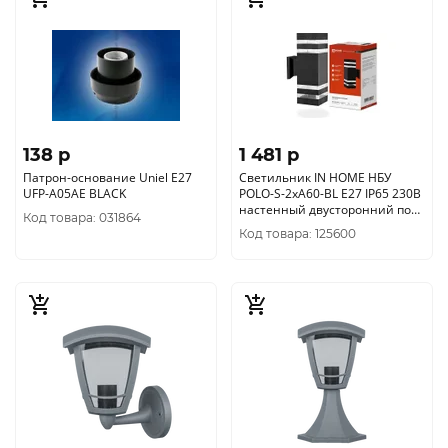
138 p
1 481 p
Патрон-основание Uniel E27
Светильник IN HOME НБУ
UFP-A05AE BLACK
POLO-S-2хA60-BL E27 IP65 230В
настенный двусторонний под
Код товара: 031864
лампу 2хA60 черный
Код товара: 125600
4690612037950