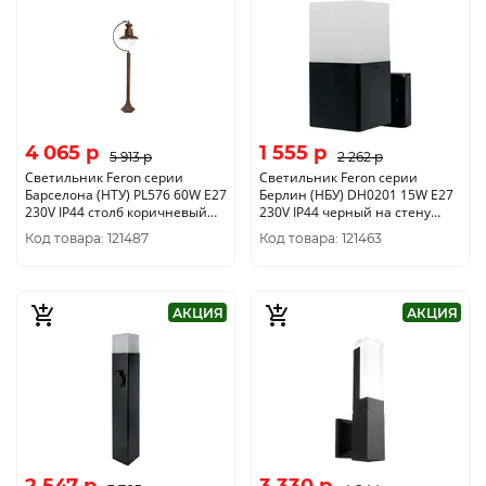
4 065 p
1 555 p
5 913 p
2 262 p
Светильник Feron серии
Светильник Feron серии
Барселона (НТУ) PL576 60W E27
Берлин (НБУ) DH0201 15W E27
230V IP44 столб коричневый
230V IP44 черный на стену
шар 215*280*1000мм 11624
вверх 120*80*200мм 11680
Код товара: 121487
Код товара: 121463
АКЦИЯ
АКЦИЯ