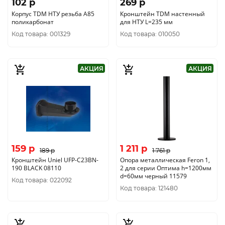
102 p
269 p
Корпус TDM НТУ резьба А85
Кронштейн TDM настенный
поликарбонат
для НТУ L=235 мм
Код товара: 001329
Код товара: 010050
АКЦИЯ
АКЦИЯ
159 p
1 211 p
189 p
1 761 p
Кронштейн Uniel UFP-C23BN-
Опора металлическая Feron 1,
190 BLACK 08110
2 для серии Оптима h=1200мм
d=60мм черный 11579
Код товара: 022092
Код товара: 121480