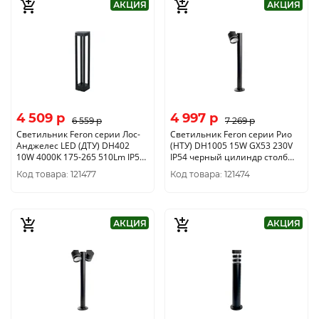
АКЦИЯ
АКЦИЯ
4 509 p
4 997 p
6 559 p
7 269 p
Светильник Feron серии Лос-
Светильник Feron серии Рио
Анджелес LED (ДТУ) DH402
(НТУ) DH1005 15W GX53 230V
10W 4000К 175-265 510Lm IP54
IP54 черный цилиндр столб
1LED COB столб черный корпус
155*85*600мм 11710
Код товара: 121477
Код товара: 121474
алюминий 108*108*600мм
11672
АКЦИЯ
АКЦИЯ