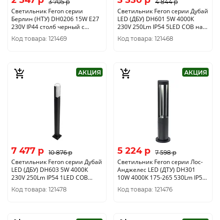
2 547 p
3 330 p
3 705 p
4 844 p
Светильник Feron серии
Светильник Feron серии Дубай
Берлин (НТУ) DH0206 15W E27
LED (ДБУ) DH601 5W 4000К
230V IP44 столб черный с
230V 250Lm IP54 5LED COB на
розеткой 80*80*450мм 11682
стену черный корпус
Код товара: 121469
Код товара: 121468
алюминий 100*50*270мм
11705
АКЦИЯ
АКЦИЯ
7 477 p
5 224 p
10 876 p
7 598 p
Светильник Feron серии Дубай
Светильник Feron серии Лос-
LED (ДБУ) DH603 5W 4000К
Анджелес LED (ДТУ) DH301
230V 250Lm IP54 1LED COB
10W 4000К 175-265 530Lm IP54
столб черный корпус
1LED COB столб черный корпус
Код товара: 121478
Код товара: 121476
алюминий 50*50*800мм
алюминий 105*105*600мм
11707
11670