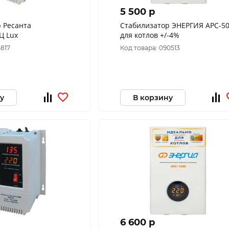
5 500 p
 Ресанта
Стабилизатор ЭНЕРГИЯ АРС-5
Ц Lux
для котлов +/-4%
4817
Код товара: 090513
у
В корзину
6 600 p