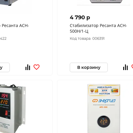
4 790 p
 Ресанта АСН-
Стабилизатор Ресанта АСН-
500Н/1-Ц
1422
Код товара: 006391
у
В корзину