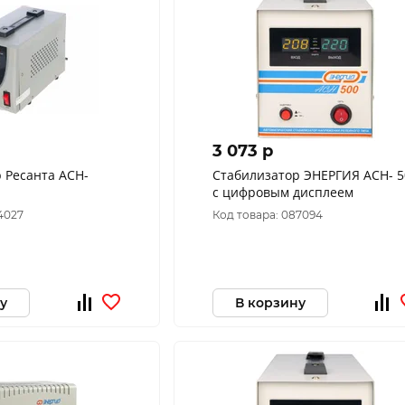
3 073 p
 Ресанта АСН-
Cтабилизатор ЭНЕРГИЯ АСН- 5
с цифровым дисплеем
4027
Код товара: 087094
у
В корзину