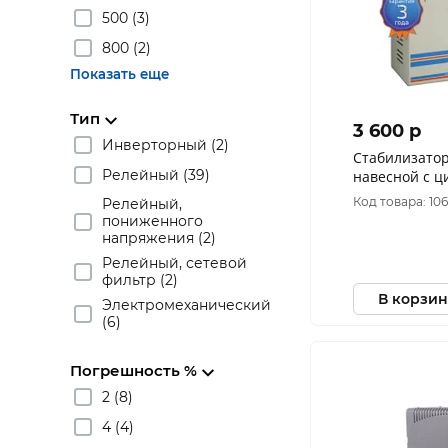
500 (3)
800 (2)
Показать еще
Тип
3 600 p
Инверторный (2)
Cтабилизатор
Релейный (39)
навесной с 
Код товара: 10
Релейный,
пониженного
напряжения (2)
Релейный, сетевой
фильтр (2)
В корзин
Электромеханический
(6)
Погрешность %
2 (8)
4 (4)