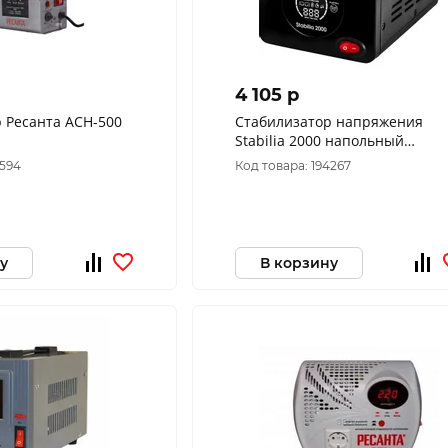
4 105 p
 Ресанта АСН-500
Стабилизатор напряжения
Stabilia 2000 напольный
QUATTRO ELEMENTI(2000 ВА,
9594
Код товара: 194267
140-270 В) (917-667)
у
В корзину