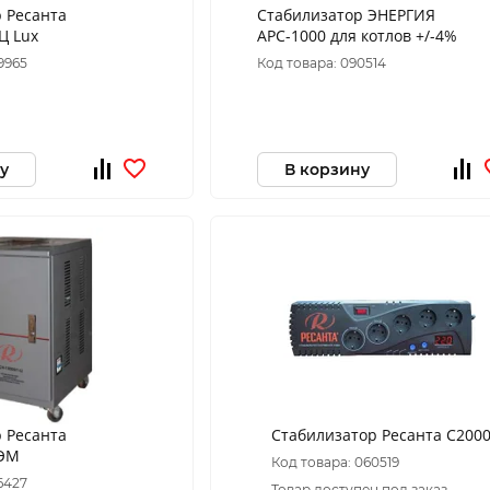
 Ресанта
Стабилизатор ЭНЕРГИЯ
Ц Lux
АРС-1000 для котлов +/-4%
9965
Код товара: 090514
у
В корзину
 Ресанта
Стабилизатор Ресанта С200
-ЭМ
Код товара: 060519
6427
Товар доступен под заказ