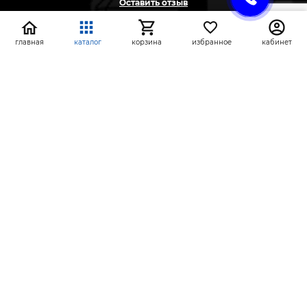
Оставить отзыв
Жалоба
Предложение
главная
каталог
корзина
избранное
кабинет
На информационном ресурсе применяются
рекомендательные технологии
(информационные технологии предоставления
информации на основе сбора, систематизации и
анализа сведений, относящихся к
предпочтениям пользователей сети «Интернет»,
находящихся на территории Российской
Федерации)
СтройлоН 1998-2026 г.
Публичная оферта
Обработка персональных данных
Политика конфиденциальности сервисов Яндекс