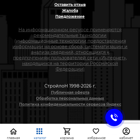
Оставить отзыв
Жалоба
Предложение
На информационном ресурсе применяются
рекомендательные технологии
(информационные технологии предоставления
информации на основе сбора, систематизации и
анализа сведений, относящихся к
предпочтениям пользователей сети «Интернет»,
находящихся на территории Российской
Федерации)
СтройлоН 1998-2026 г.
Публичная оферта
Обработка персональных данных
Политика конфиденциальности сервисов Яндекс
главная
каталог
корзина
избранное
кабинет