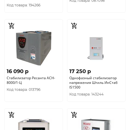
Код товара: 087098
140-270 В) (917-704)
Код товара: 194266
16 090 p
17 250 p
Стабилизатор Ресанта АСН-
Однофазный стабилизатор
8000/1-Ц
напряжения Штиль ИнСтаб
IS1500
Код товара: 013796
Код товара: 143244