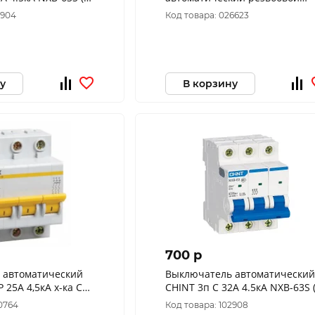
ПАР-16А-УХЛ4-КЭАЗ 100043
2904
Код товара: 026623
у
В корзину
700 p
 автоматический
Выключатель автоматический
Р 25А 4,5кА х-ка С
CHINT 3п C 32А 4.5кА NXB-63S (
C
296830
0764
Код товара: 102908