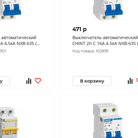
471 p
 автоматический
Выключатель автоматический
А 4.5кА NXB-63S (R)
CHINT 2п C 16А 4.5кА NXB-63S (
296788
2901
Код товара: 102899
у
В корзину