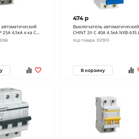
474 p
 автоматический
Выключатель автоматический
Р 25А 4,5кА х-ка С
CHINT 2п C 40А 4.5кА NXB-63S (
C
296792
8266
Код товара: 102903
у
В корзину