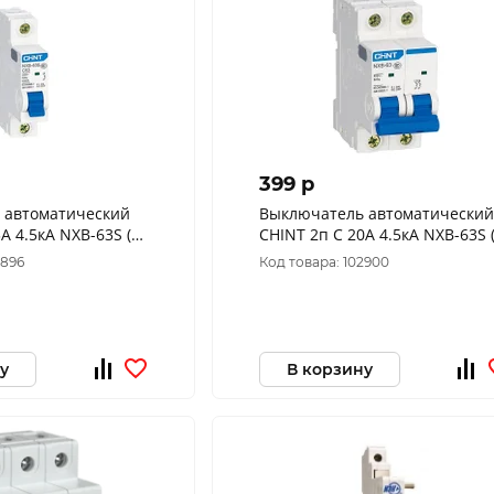
399 p
 автоматический
Выключатель автоматический
А 4.5кА NXB-63S (R)
CHINT 2п C 20А 4.5кА NXB-63S (
296789
2896
Код товара: 102900
у
В корзину