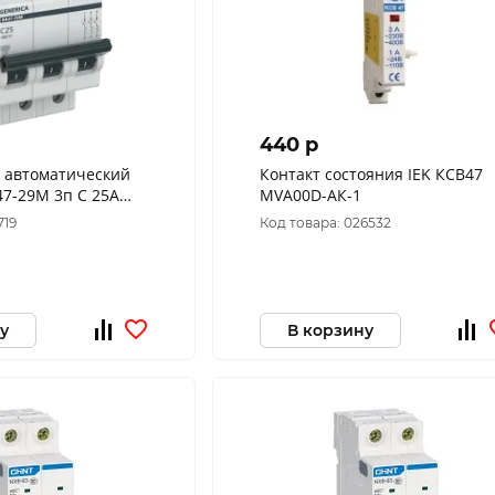
440 p
 автоматический
Контакт состояния IEK КСВ47
7-29М 3п C 25А
MVA00D-АК-1
3-025-C-G
719
Код товара: 026532
у
В корзину