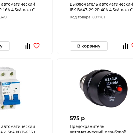
 автоматический
Выключатель автоматический
Р 16А 4,5кА х-ка С
IEK ВА47-29 2Р 40А 4,5кА х-ка С
C
MVA20-2-040-C
6349
Код товара: 007781
у
В корзину
575 p
 автоматический
Предохранитель
А 4.5кА NXB-63S (R)
автоматический резьбовой