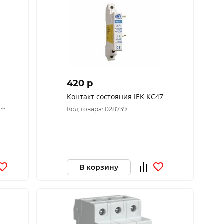
420 p
Контакт состояния IEK КС47
R)
Код товара: 028739
В корзину