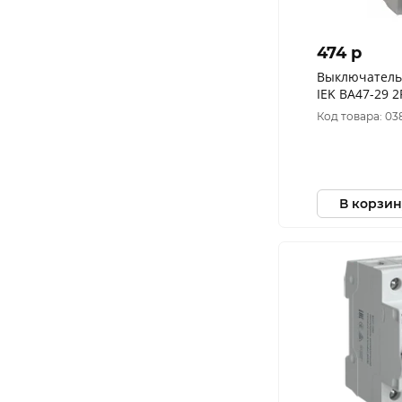
474 p
Выключатель
IEK ВА47-29 2
MVA20-2-025-
Код товара: 03
В корзин