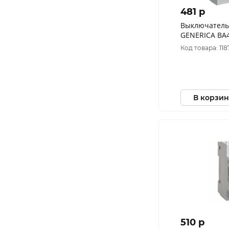
481 p
Выключатель
GENERICA ВА4
4.5кА MVA21-
Код товара: 118
В корзин
510 p