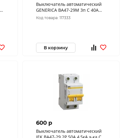
Выключатель автоматический
GENERICA ВА47-29М 3п C 40А
4.5кА MVA21-3-040-C-G
Код товара: 117333
В корзину
600 p
Выключатель автоматический
IEK ВА47-29 2Р 50А 4,5кА х-ка С