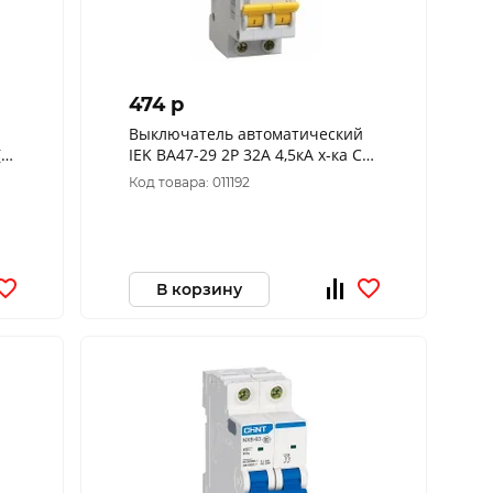
474 p
Выключатель автоматический
R)
IEK ВА47-29 2Р 32А 4,5кА х-ка С
MVA20-2-032-C
Код товара: 011192
В корзину