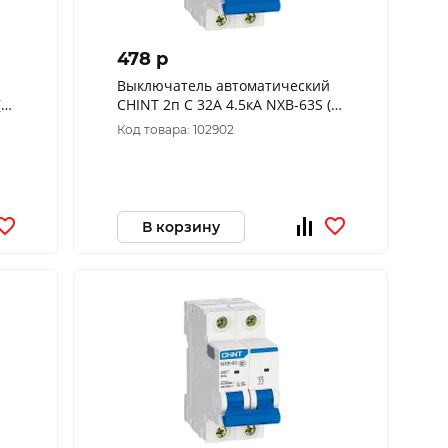
478 p
Выключатель автоматический
R)
CHINT 2п C 32А 4.5кА NXB-63S (R)
296791
Код товара: 102902
В корзину