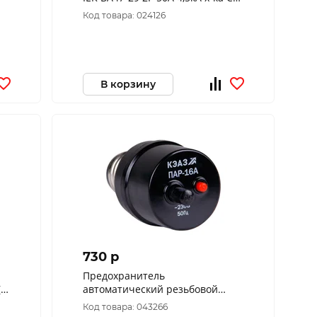
MVA20-2-050-C
Код товара: 024126
В корзину
730 p
Предохранитель
R)
автоматический резьбовой
ПАР-25А-УХЛ4-КЭАЗ 100044
Код товара: 043266