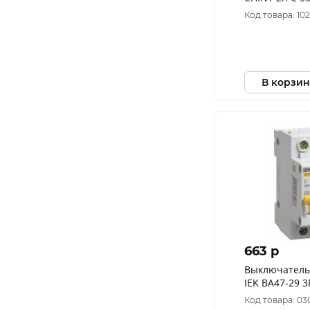
296793
Код товара: 10
В корзин
663 p
Выключатель
IEK ВА47-29 3
MVA20-3-025-
Код товара: 03