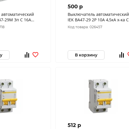
500 p
 автоматический
Выключатель автоматический
7-29М 3п C 16А
IEK ВА47-29 2Р 10А 4,5кА х-ка С
3-016-C-G
MVA20-2-010-C
718
Код товара: 026457
у
В корзину
512 p