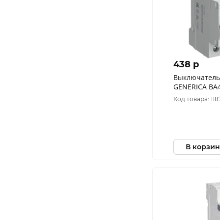
438 p
Выключатель
GENERICA ВА4
4.5кА MVA21-
Код товара: 118
В корзин