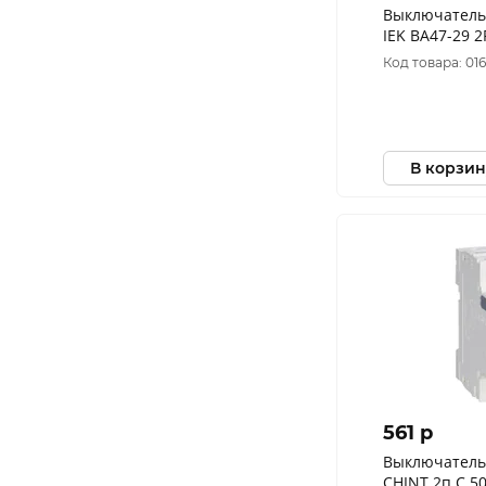
Выключатель
IEK ВА47-29 2
MVA20-2-016-
Код товара: 01
В корзин
561 p
Выключатель
CHINT 2п C 50