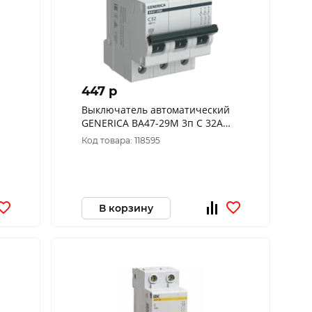
447 p
Выключатель автоматический
GENERICA ВА47-29М 3п C 32А
4.5кА MVA21-3-032-C-G
Код товара: 118595
В корзину