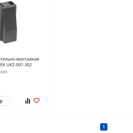
ительно-монтажная
IEK UKZ-001-302
5569
у
1