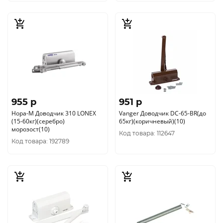
955 p
951 p
Нора-М Доводчик 310 LONEX
Vanger Доводчик DC-65-BR(до
(15-60кг)(серебро)
65кг)(коричневый)(10)
морозост(10)
Код товара: 112647
Код товара: 192789