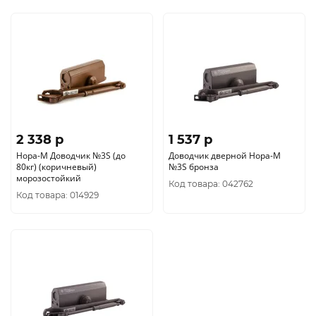
2 338 p
1 537 p
Нора-М Доводчик №3S (до
Доводчик дверной Нора-М
80кг) (коричневый)
№3S бронза
морозостойкий
Код товара: 042762
Код товара: 014929