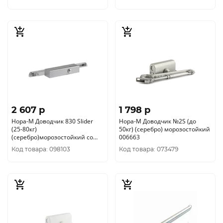
2 607 p
1 798 p
Нора-М Доводчик 830 Slider
Нора-М Доводчик №2S (до
(25-80кг)
50кг) (серебро) морозостойкий
(серебро)морозостойкий со
006663
скользящей тягой(10)
Код товара: 098103
Код товара: 073479