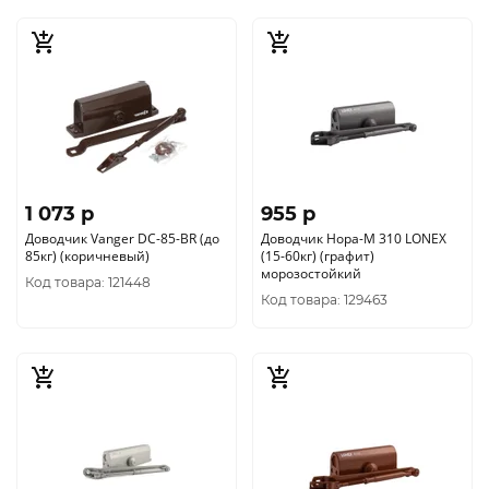
1 073 p
955 p
Доводчик Vanger DC-85-BR (до
Доводчик Нора-М 310 LONEX
85кг) (коричневый)
(15-60кг) (графит)
морозостойкий
Код товара: 121448
Код товара: 129463