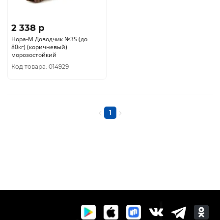
2 338 p
Нора-М Доводчик №3S (до
80кг) (коричневый)
морозостойкий
Код товара: 014929
1