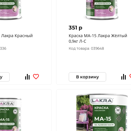
351 p
5 Лакра Красный
Краска МА-15 Лакра Жёлтый
0,9кг Л-С
2336
Код товара: 039648
у
В корзину