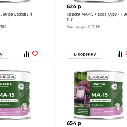
624 p
5 Лакра Бежевый
Краска МА-15 Лакра Сурик 1,9
Л-С
7180
Код товара: 047189
у
В корзину
654 p