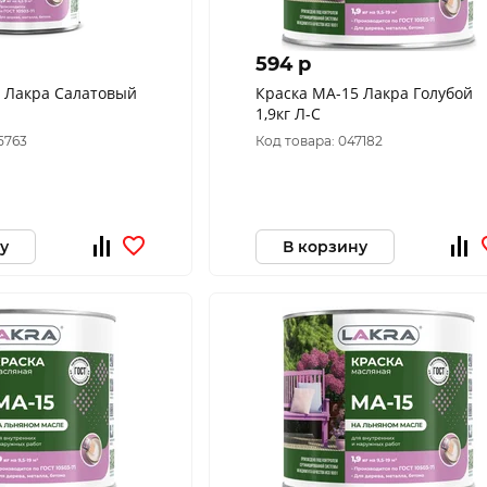
594 p
5 Лакра Салатовый
Краска МА-15 Лакра Голубой
1,9кг Л-С
5763
Код товара: 047182
у
В корзину