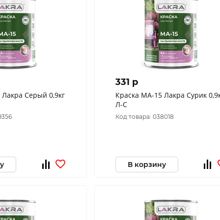
331 p
 Лакра Серый 0,9кг
Краска МА-15 Лакра Сурик 0,9
Л-С
9356
Код товара: 038018
у
В корзину