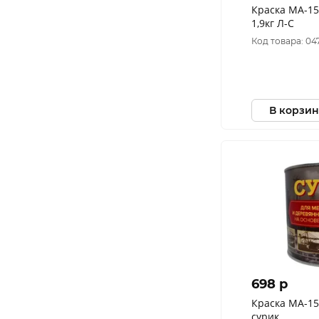
Краска МА-1
1,9кг Л-С
Код товара: 04
В корзин
698 p
Краска МА-15 
сурик