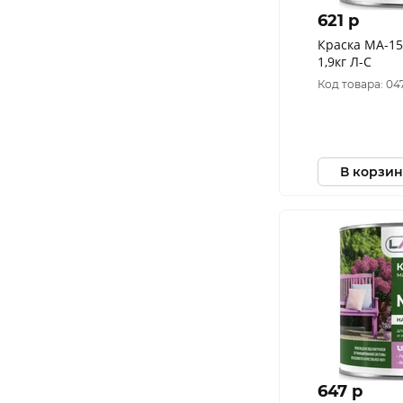
621 p
Краска МА-1
1,9кг Л-С
Код товара: 04
В корзин
647 p