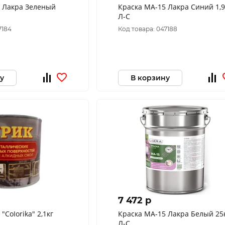
5 Лакра Зеленый
Краска МА-15 Лакра Синий 1,9
Л-С
7184
Код товара: 047188
у
В корзину
7 472 p
"CoIorika" 2,1кг
Краска МА-15 Лакра Белый 25
Л-С