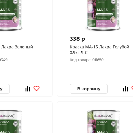
338 p
5 Лакра Зеленый
Краска МА-15 Лакра Голубой
0,9кг Л-С
9349
Код товара: 011650
у
В корзину