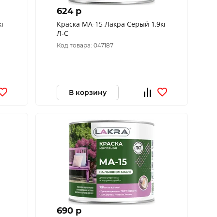
624 p
кг
Краска МА-15 Лакра Серый 1,9кг
Л-С
Код товара: 047187
В корзину
690 p