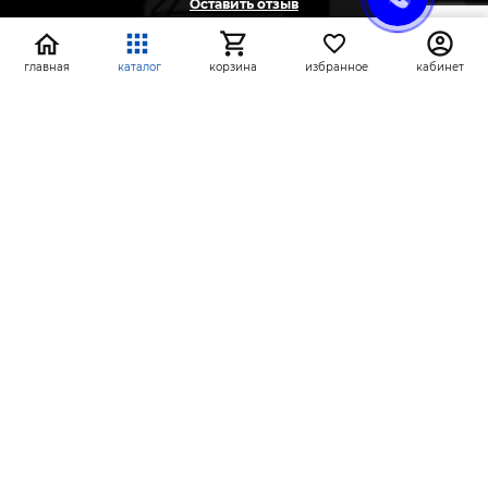
Оставить отзыв
Жалоба
Предложение
главная
каталог
корзина
избранное
кабинет
На информационном ресурсе применяются
рекомендательные технологии
(информационные технологии предоставления
информации на основе сбора, систематизации и
анализа сведений, относящихся к
предпочтениям пользователей сети «Интернет»,
находящихся на территории Российской
Федерации)
СтройлоН 1998-2026 г.
Публичная оферта
Обработка персональных данных
Политика конфиденциальности сервисов Яндекс