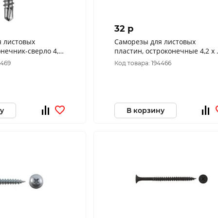
32 p
я листовых
Саморезы для листовых
онечник-сверло 4,2
пластин, остроконечные 4,2 х 
16 шт.)
(фасовка 13 шт.)
4469
Код товара: 194466
у
В корзину