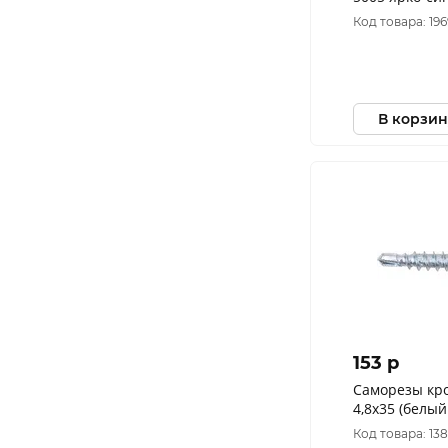
ГОСКРЕП-пл,ко
Код товара: 19
В корзин
153 p
Саморезы кр
4,8x35 (белы
Код товара: 138