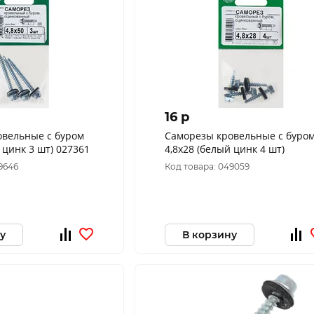
16 p
овельные с буром
Саморезы кровельные с буро
 цинк 3 шт) 027361
4,8x28 (белый цинк 4 шт)
9646
Код товара: 049059
у
В корзину