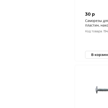
30 p
Саморезы дл
пластин, нак
х 16 (фасовка 
Код товара: 19
В корзин