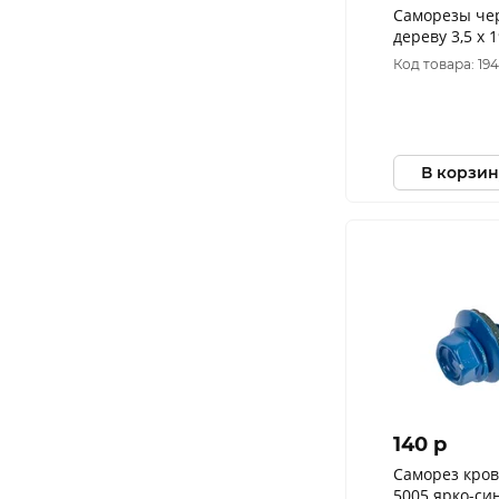
Саморезы чер
дереву 3,5 х 
Код товара: 19
В корзин
140 p
Саморез кров
5005 ярко-син