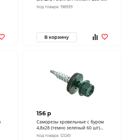
(тк=20)
Код товара: 196939
В корзину
156 p
м
Саморезы кровельные с буром
4,8x28 (темно зеленый 60 шт)
203531
Код товара: 121261