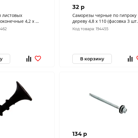
32 p
я листовых
Саморезы черные по гипроку 
роконечные 4,2 х 19
дереву 4,8 х 110 (фасовка 3 шт.
т.)
4462
Код товара: 194455
у
В корзину
134 p