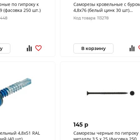
ные по гипроку к
Саморезы кровельные с буро
19 (фасовка 250 шт.)
4,8x76 (белый цинк 30 шт)
222911
4448
Код товара: 113278
у
В корзину
145 p
ельный 4,8х51 RAL
Саморезы черные по гипроку 
ий (40 шт),
металлу 3,5 х 25 (фасовка 250