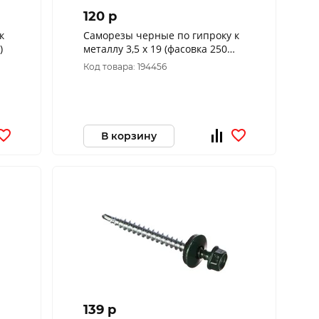
120 p
к
Саморезы черные по гипроку к
)
металлу 3,5 х 19 (фасовка 250
шт.)
Код товара: 194456
В корзину
139 p