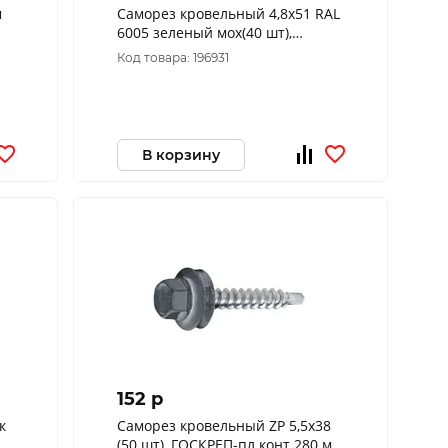
м
Саморез кровельный 4,8х51 RAL
6005 зеленый мох(40 шт),
ГОСКРЕП-пл.конт 280 мл (тк=20)
Код товара: 196931
В корзину
152 p
к
Саморез кровельный ZP 5,5х38
(50 шт), ГОСКРЕП-пл.конт 280 мл