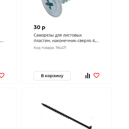
30 p
Саморезы для листовых
,2
пластин, наконечник-сверло 4,2
х 19 (фасовка 15 шт.)
Код товара: 194471
В корзину