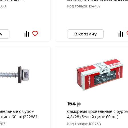
нт 280 мл (тк=20)
шт.)
6930
Код товара: 194457
у
В корзину
154 p
овельные с буром
Саморезы кровельные с буро
й цинк 60 шт)222881
4,8x28 (белый цинк 60 шт)
222871
917
Код товара: 100758