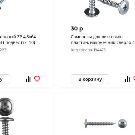
30 p
ельный ZP 4,8х64
Саморезы для листовых
ЕП-подвес (тк=10)
пластин, наконечник-сверло 4
х 25 (фасовка 12 шт.)
5283
Код товара: 194473
у
В корзину