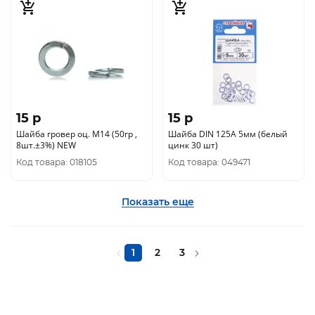
15 p
15 p
Шайба гровер оц. М14 (50гр ,
Шайба DIN 125A 5мм (белый
8шт.±3%) NEW
цинк 30 шт)
Код товара: 018105
Код товара: 049471
Показать еще
1
2
3