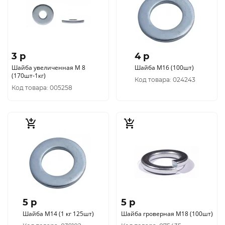
3 p
4 p
Шайба увеличенная М 8
Шайба М16 (100шт)
(170шт-1кг)
Код товара: 024243
Код товара: 005258
5 p
5 p
Шайба М14 (1 кг 125шт)
Шайба гроверная М18 (100шт)