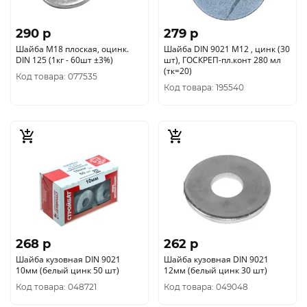
290 p
279 p
Шайба М18 плоская, оцинк.
Шайба DIN 9021 М12 , цинк (30
DIN 125 (1кг - 60шт ±3%)
шт), ГОСКРЕП-пл.конт 280 мл
(тк=20)
Код товара: 077535
Код товара: 195540
268 p
262 p
Шайба кузовная DIN 9021
Шайба кузовная DIN 9021
10мм (белый цинк 50 шт)
12мм (белый цинк 30 шт)
Код товара: 048721
Код товара: 049048