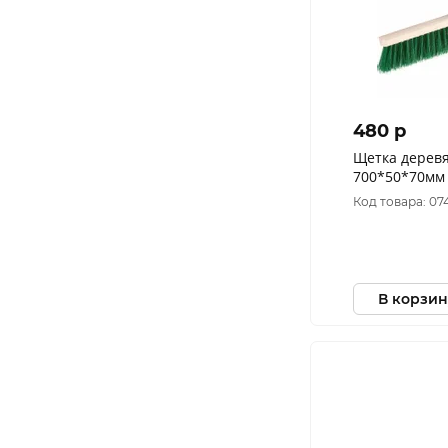
480 p
Щетка дерев
700*50*70мм 
(24 шт/кор) а
Код товара: 07
В корзин