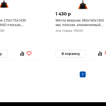
1 430 p
я 270х175х1430
Метла веерная 380х160х1450
LAND плоская,
мм, плоская, алюминиевый
 черенок
черенок 2628 FINLAND
8381
Код товара: 193050
у
В корзину
1