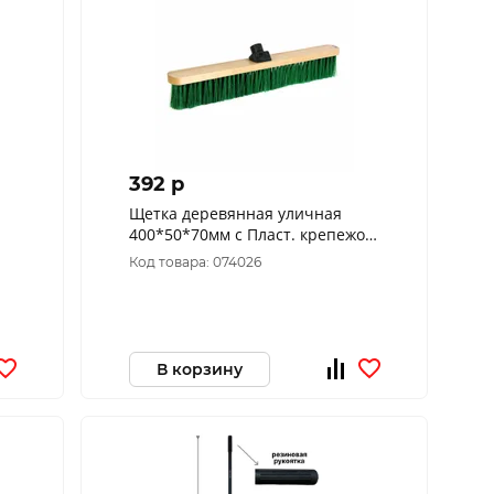
392 p
Щетка деревянная уличная
400*50*70мм с Пласт. крепежом
(42 шт/кор) арт.1058
Код товара: 074026
В корзину