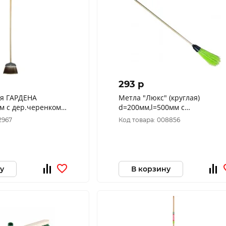
293 p
ая ГАРДЕНА
Метла "Люкс" (круглая)
м с дер.черенком
d=200мм,l=500мм с
дер.черенком в/сорт
2967
Код товара: 008856
у
В корзину