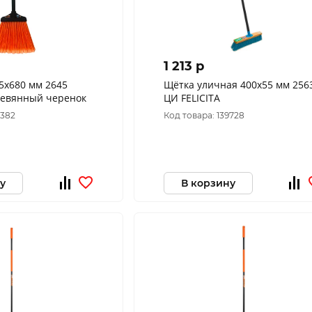
1 213 p
5х680 мм 2645
Щётка уличная 400х55 мм 256
ревянный черенок
ЦИ FELICITA
8382
Код товара: 139728
у
В корзину