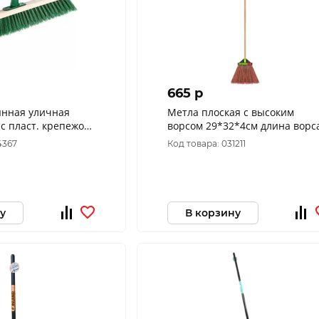
665 p
янная уличная
Метла плоская с высоким
с пласт. крепежом
ворсом 29*32*4см длина ворса
рт 1051
22см,0,77кг БЦМ 2027
4367
Код товара: 031211
у
В корзину