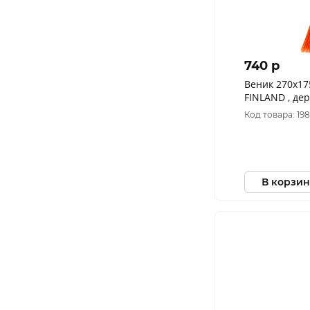
740 p
Веник 270х17
FINLAND , де
Код товара: 19
В корзин