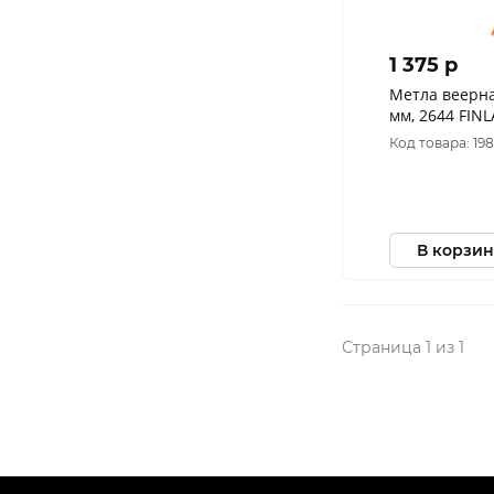
1 375 p
Метла веерна
мм, 2644 FIN
алюминиевый
Код товара: 19
В корзин
Страница 1 из 1