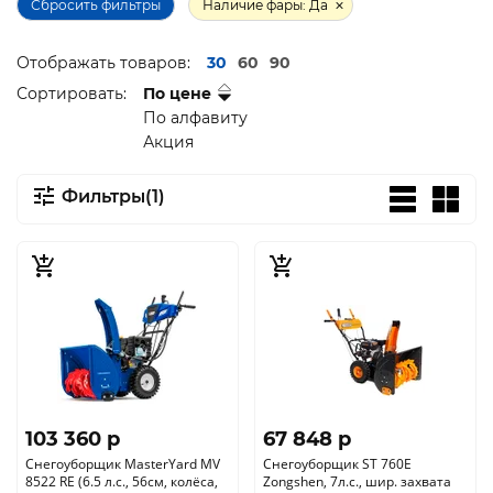
Сбросить фильтры
Наличие фары: Да
Отображать товаров:
30
60
90
Сортировать:
По цене
По алфавиту
Акция
Фильтры(1)
103 360 p
67 848 p
Снегоуборщик MasterYard MV
Снегоуборщик ST 760E
8522 RE (6.5 л.с., 56см, колёса,
Zongshen, 7л.с., шир. захвата