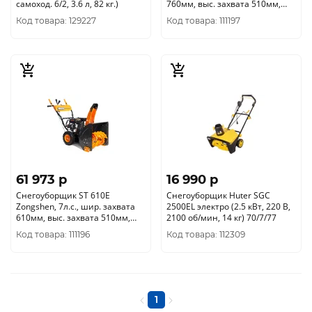
самоход. 6/2, 3.6 л, 82 кг.)
760мм, выс. захвата 510мм,
стартер руч/эл. зап., передачи
Код товара: 129227
Код товара: 111197
6/2, колеса 14*4.10-6, рeгул.на
панели, фара
61 973 p
16 990 p
Снегоуборщик ST 610E
Снегоуборщик Huter SGC
Zongshen, 7л.с., шир. захвата
2500EL электро (2.5 кВт, 220 В,
610мм, выс. захвата 510мм,
2100 об/мин, 14 кг) 70/7/77
стартер руч/эл. зап., передачи
Код товара: 111196
Код товара: 112309
6/2, колеса 13*4.10-6, рeгул.на
панели, фара
1