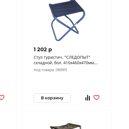
1 202 p
Стул туристич. "СЛЕДОПЫТ"
складной, бол. 410х460х470мм,
х1
труба сталь 25х1 мм (рибстоп т.
Код товара: 069915
синий)
В корзину