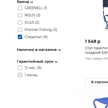
Бренд
GREENELL (1)
NISUS (3)
OLSA (2)
Premier Fishing (2)
Следопыт (9)
1 549 p
Стул туристи
Наличие в магазине
складной 420
т.синий PF-F
Код товара: 00
Гарантийный срок
12 мес. (6)
1 месяц
В корзин