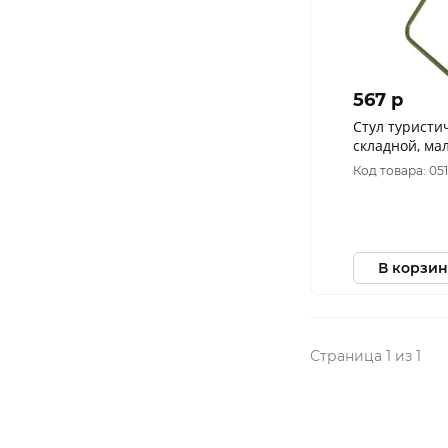
567 p
Стул туристи
складной, мал
FOR-S07
Код товара: 05
В корзин
Страница 1 из 1