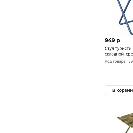
949 p
Стул туристи
складной, сре
труба сталь 2
Код товара: 13
PF-FOR-S13
В корзин