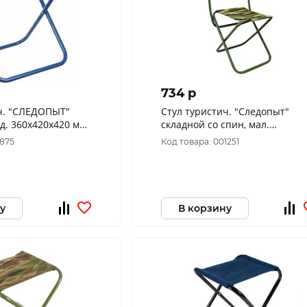
734 p
ч. "СЛЕДОПЫТ"
Стул туристич. "Следопыт"
д. 360х420х420 мм,
складной со спин, мал.
0х1 мм (василек)
320*340*580, PF-FOR-S09
9875
Код товара: 001251
у
В корзину