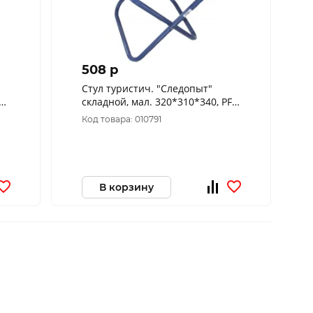
508 p
Стул туристич. "Следопыт"
ба
складной, мал. 320*310*340, PF-
0
FOR-S08
Код товара: 010791
В корзину