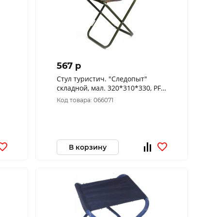
567 p
Стул туристич. "Следопыт"
складной, мал. 320*310*330, PF-
FOR-S16
Код товара: 066071
В корзину