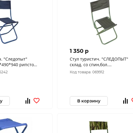
1 350 p
ч. "Следопыт"
Стул туристич. "СЛЕДОПЫТ"
*490*940 рипстоп
склад. со спин,бол.
OR-S05
420х490х940мм,труба сталь25
5242
Код товара: 069912
(рипстоп т.хаки)
у
В корзину