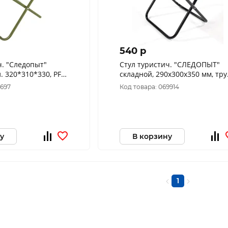
540 p
ч. "Следопыт"
Стул туристич. "СЛЕДОПЫТ"
. 320*310*330, PF-
складной, 290х300х350 мм, тру
сталь 16х0,8 мм, грузопод-ть 7
1697
Код товара: 069914
кг
у
В корзину
1