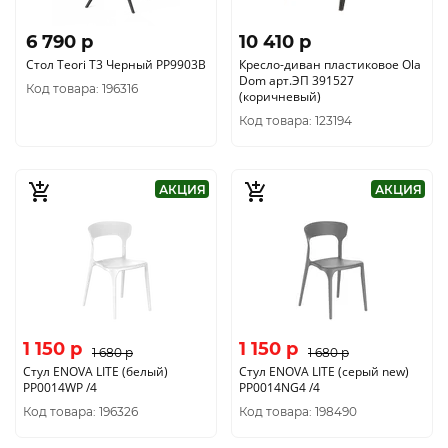
6 790 p
10 410 p
Стол Teori T3 Черный PP9903B
Кресло-диван пластиковое Ola
Dom арт.ЭП 391527
Код товара: 196316
(коричневый)
Код товара: 123194
АКЦИЯ
АКЦИЯ
1 150 p
1 150 p
1 680 p
1 680 p
Стул ENOVA LITE (белый)
Стул ENOVA LITE (серый new)
PP0014WP /4
PP0014NG4 /4
Код товара: 196326
Код товара: 198490