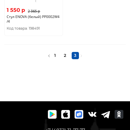
1 550 p
2 365 p
Стул ENOVA (белый) PP0002W4
/4
Код товара: 198491
1
2
3