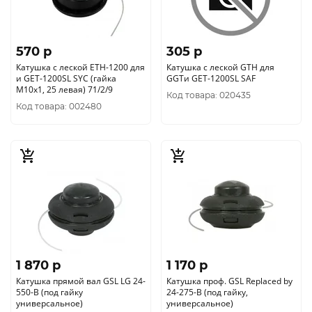
570 p
305 p
Катушка с леской ETH-1200 для
Катушка с леской GTH для
и GET-1200SL SYC (гайка
GGTи GET-1200SL SAF
М10х1, 25 левая) 71/2/9
Код товара: 020435
Код товара: 002480
1 870 p
1 170 p
Катушка прямой вал GSL LG 24-
Катушка проф. GSL Replaced by
550-B (под гайку
24-275-B (под гайку,
универсальное)
универсальное)