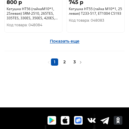
800 p
745 p
Катушка HT56 (гайкаМ10*1,
Катушка HT55 (гайка М10*1, 25
25левая) SRM-2510, 265TES,
левая) Т233-517, ЕТ1004 С5193
335TES, 330ES, 350ES, 420ES,
Код товара: 048083
4605 С5194
Код товара: 048084
Показать еще
1
2
3