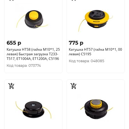
655 p
775 p
Катушка HT58 (гайка М10*1, 25
Катушка HT57 (гайка М10*1, 00
левая) Быстрая загрузка Т233-
левая) С5195
Т517, ET1004A, ET1200A, C5196
Код товара: 048085
Код товара: 073774