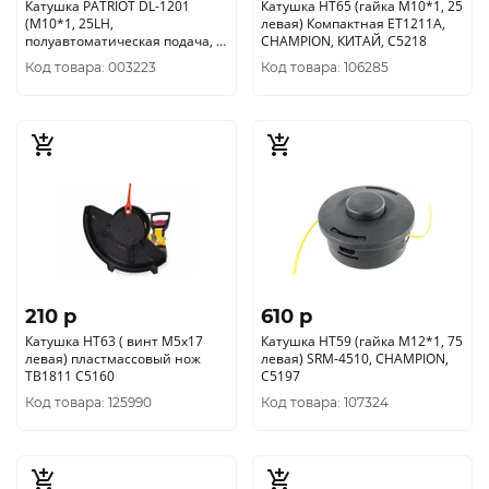
Катушка PATRIOT DL-1201
Катушка HT65 (гайка М10*1, 25
(М10*1, 25LH,
левая) Компактная ET1211A,
полуавтоматическая подача, 2,
CHAMPION, КИТАЙ, C5218
4мм, прямая штанга)
Код товара: 003223
Код товара: 106285
807114000
210 p
610 p
Катушка HT63 ( винт M5х17
Катушка HT59 (гайка М12*1, 75
левая) пластмассовый нож
левая) SRM-4510, CHAMPION,
TB1811 C5160
C5197
Код товара: 125990
Код товара: 107324