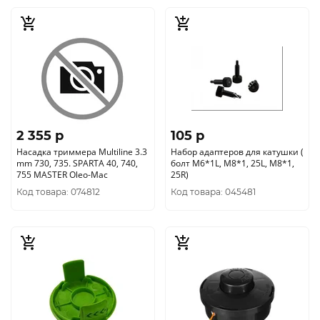
2 355 p
105 p
Насадка триммера Multiline 3.3
Набор адаптеров для катушки (
mm 730, 735. SPARTA 40, 740,
болт М6*1L, М8*1, 25L, М8*1,
755 MASTER Oleo-Mac
25R)
Код товара: 074812
Код товара: 045481