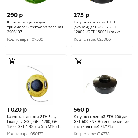
290 p
275 p
Крышка катушки для
Катушка с леской TH- 1
триммера Greenworks зеленая
(эконом) для GGT и GET-
2908107
1200SL/GET-1500SL (гайка
М10х1, 25 левая) 71/2/24
Код товара: 107589
Код товара: 023986
1 020 p
560 p
Катушка с леской GTH Easy
Катушка с леской ETH-600 для
Load для GGT, GET-1200, GET-
GET-600 ENB Huter (крепление
1500, GET-1700 (гайка М10х1,
специальное) 71/1/15
25 левая) 71/2/25
Код товара: 050173
Код товара: 014778