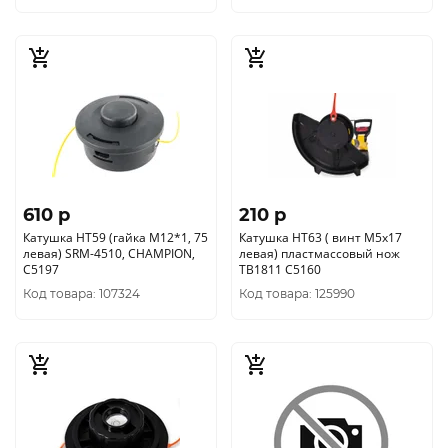
610 p
210 p
Катушка HT59 (гайка М12*1, 75
Катушка HT63 ( винт M5х17
левая) SRM-4510, CHAMPION,
левая) пластмассовый нож
C5197
TB1811 C5160
Код товара: 107324
Код товара: 125990