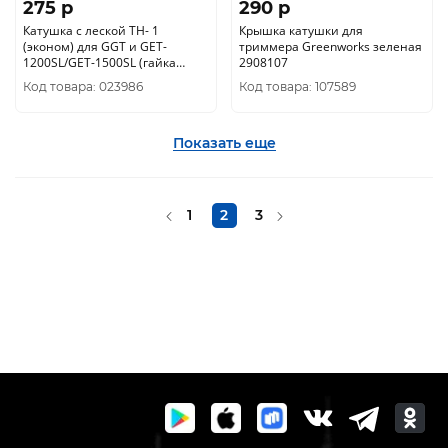
275 p
290 p
Катушка с леской TH- 1
Крышка катушки для
(эконом) для GGT и GET-
триммера Greenworks зеленая
1200SL/GET-1500SL (гайка
2908107
М10х1, 25 левая) 71/2/24
Код товара: 023986
Код товара: 107589
Показать еще
1
2
3