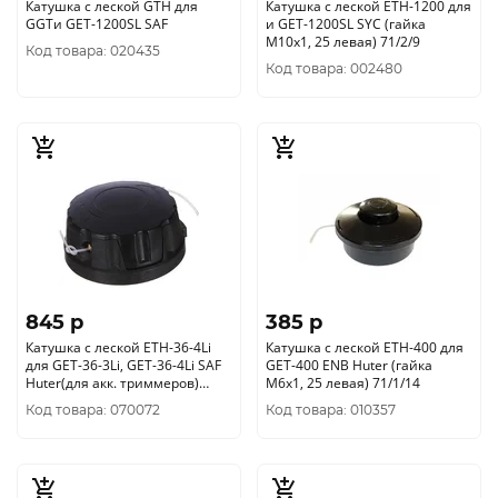
Катушка с леской GTH для
Катушка с леской ETH-1200 для
GGTи GET-1200SL SAF
и GET-1200SL SYC (гайка
М10х1, 25 левая) 71/2/9
Код товара: 020435
Код товара: 002480
845 p
385 p
Катушка с леской ETH-36-4Li
Катушка с леской ETH-400 для
для GET-36-3Li, GET-36-4Li SAF
GET-400 ENB Huter (гайка
Huter(для акк. триммеров)
М6х1, 25 левая) 71/1/14
71/1/16
Код товара: 070072
Код товара: 010357