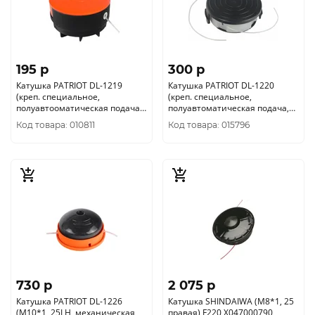
195 p
300 p
Катушка PATRIOT DL-1219
Катушка PATRIOT DL-1220
(креп. специальное,
(креп. специальное,
полуавтооматическая подача,
полуавтоматическая подача,
1, 6мм) 807112219
2мм) 807112220
Код товара: 010811
Код товара: 015796
730 p
2 075 p
Катушка PATRIOT DL-1226
Катушка SHINDAIWA (М8*1, 25
(М10*1, 25LH, механическая
правая) F220 X047000790