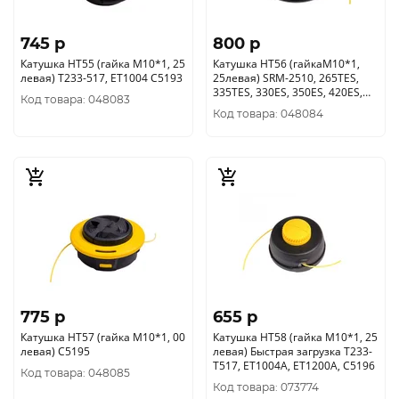
745 p
800 p
Катушка HT55 (гайка М10*1, 25
Катушка HT56 (гайкаМ10*1,
левая) Т233-517, ЕТ1004 С5193
25левая) SRM-2510, 265TES,
335TES, 330ES, 350ES, 420ES,
Код товара: 048083
4605 С5194
Код товара: 048084
775 p
655 p
Катушка HT57 (гайка М10*1, 00
Катушка HT58 (гайка М10*1, 25
левая) С5195
левая) Быстрая загрузка Т233-
Т517, ET1004A, ET1200A, C5196
Код товара: 048085
Код товара: 073774