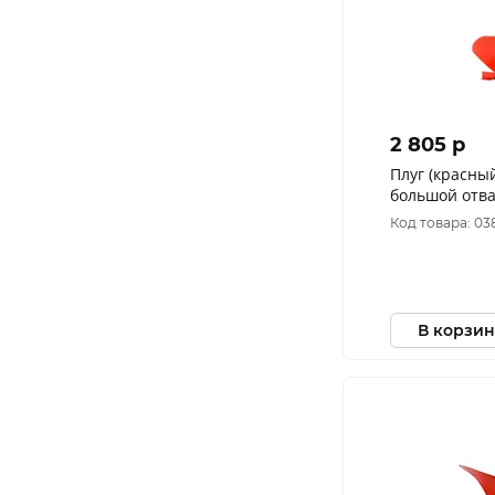
2 805 p
Плуг (красный
большой отва
регулировки,
Код товара: 0
глубокой всп
В корзин