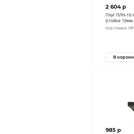
2 604 p
Плуг ПЛН-10 
(стойка 10мм,
отв.на стойке
Код товара: 08
В корзин
985 p