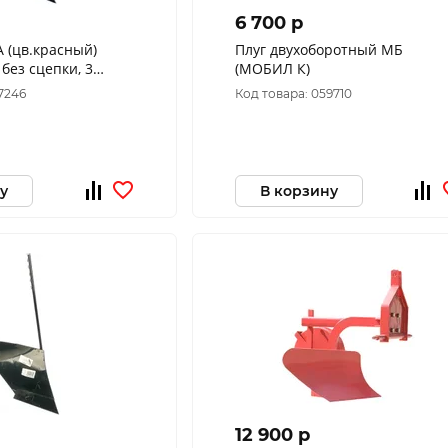
6 700 p
А (цв.красный)
Плуг двухоборотный МБ
 без сцепки, 3
(МОБИЛ К)
, большой отв)
7246
Код товара: 059710
у
В корзину
12 900 p