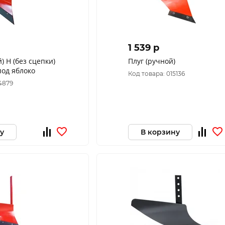
1 539 p
) Н (без сцепки)
Плуг (ручной)
под яблоко
Код товара: 015136
4879
у
В корзину