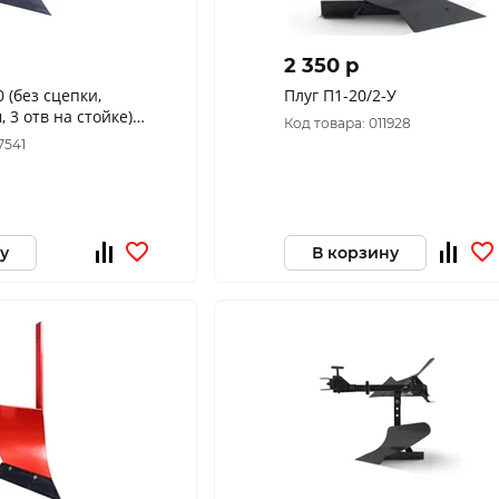
2 350 p
 (без сцепки,
Плуг П1-20/2-У
 3 отв на стойке)
Код товара: 011928
7541
у
В корзину