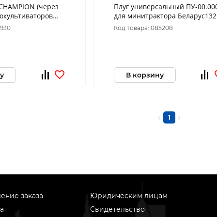
AMPION (через
Плуг универсальный ПУ-00.00
токультиваторов
для минитрактора Беларус13
, РОССИЯ, C3005
0930
Код товара: 085208
у
В корзину
1
ение заказа
Юридическим лицам
а
Свидетельство