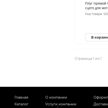
Плуг прямой CH
сцеп) для мо
5,6,7,8 серии
Код товара: 12
В корзин
Страница 1 из 1
Главная
О компании
Оформл
Каталог
Услуги компании
Доставк