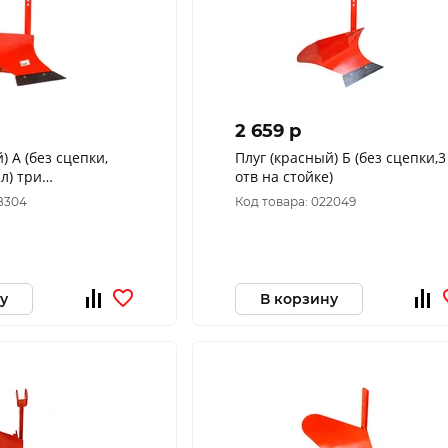
2 659 p
) А (без сцепки,
Плуг (красный) Б (без сцепки,3
л) три
отв на стойке)
стойка 16мм,для
38304
Код товара: 022049
ашки
у
В корзину