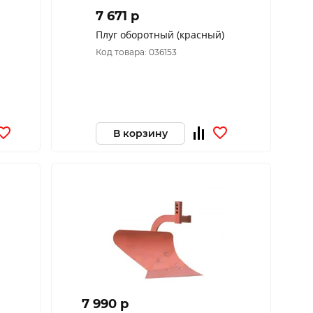
7 671 p
Плуг оборотный (красный)
Код товара: 036153
В корзину
7 990 p