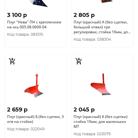
3 100 p
2 805 p
Плуг "Нева" ПН с креплением
Плуг (красный) А (без сцепки,
на ось 005.08.0600-04
большой отвал) три
регулировки, стойка 16мм, для
Код товара: 083315
глубокой вспашки
Код товара: 038304
2 659 p
2 045 p
Плуг (красный) Б (без сцепки, 3
Плуг (красный) К (без сцепки)
отв на стойке)
стойка 10мм, для маленьких
МТ
Код товара: 022049
Код товара: 023079