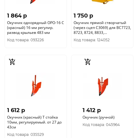
1 864 p
1 750 p
Окучник однорядный ОРО-16 С
Окучник прямой створчатый
(красный) 16 мм регулир.
(через сцеп C3069) для ВС7723,
развод крыльев 483 мм
8723, 8724, 8833,
1193/DC1163E, 1193E C3072
Код товара: 093226
Код товара: 124052
1 612 p
1 412 p
Окучник (красный) Т стойка
Окучник (ручной)
10мм, регулируемый. от 27 до
Код товара: 045964
43см
Код товара: 035529