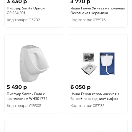
3 430 p
3 770 p
Писсуар Sanita Орион
Чаша Генуя Унитаз напольный
ORISAUR01
Оскольская керамика
Код товара: 113782
Код товара: 075976
5 490 p
6 050 p
Писсуар Santek Гала с
Чаша Генуя керамическая +
креплением WH301774
бачок+ переходник+ сифон
Код товара: 019305
Код товара: 057135