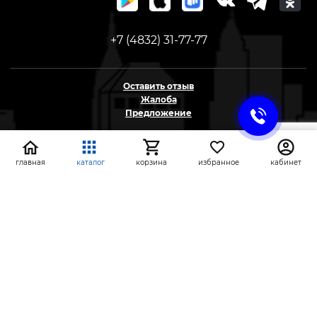
+7 (4832) 31-77-77
Оставить отзыв
Жалоба
Предложение
На информационном ресурсе применяются
рекомендательные технологии
главная
каталог
корзина
избранное
кабинет
(информационные технологии предоставления
информации на основе сбора, систематизации и
анализа сведений, относящихся к
предпочтениям пользователей сети «Интернет»,
находящихся на территории Российской
Федерации)
СтройлоН 1998-2026 г.
Публичная оферта
Обработка персональных данных
Политика конфиденциальности сервисов Яндекс