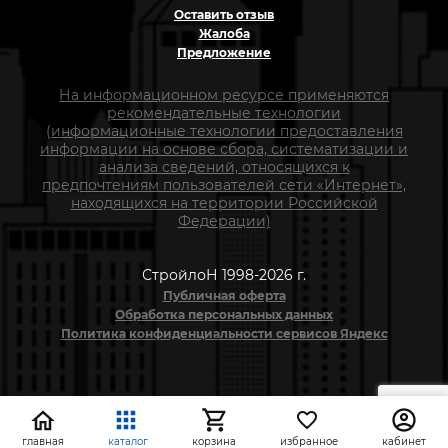
Оставить отзыв
Жалоба
Предложение
На информационном ресурсе применяются
рекомендательные технологии
(информационные технологии предоставления
информации на основе сбора, систематизации и
анализа сведений, относящихся к
предпочтениям пользователей сети «Интернет»,
находящихся на территории Российской
Федерации)
СтройлоН 1998-2026 г.
Публичная оферта
Обработка персональных данных
Политика конфиденциальности сервисов Яндекс
главная
каталог
корзина
избранное
кабинет