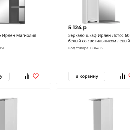
5 124 p
ф Ирлен Магнолия
Зеркало-шкаф Ирлен Лотос 60
белый со светильником левый
511
Код товара: 081483
у
В корзину