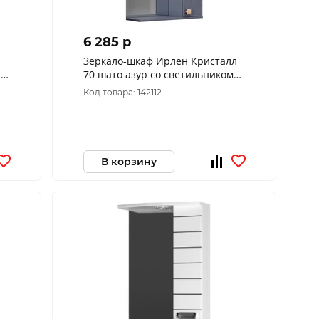
6 285 p
Зеркало-шкаф Ирлен Кристалл
ый
70 шато азур со светильником
правый, ручка кнопка дуб
Код товара: 142112
700*750*160
В корзину