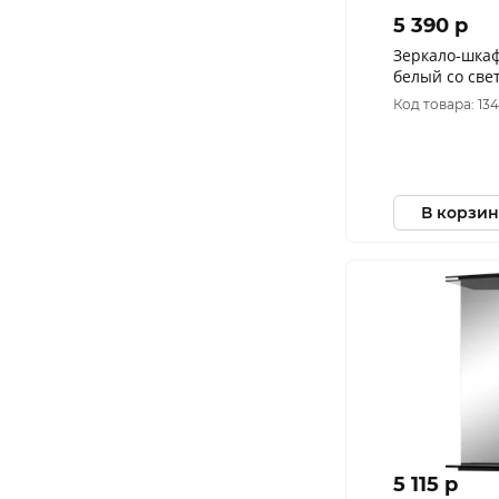
5 390 p
Зеркало-шка
белый со св
700*750*160
Код товара: 13
В корзин
5 115 p