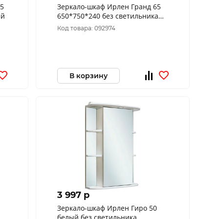
55
Зеркало-шкаф Ирлен Гранд 65
ый
650*750*240 без светильника
правый РАСПРОДАЖА
Код товара: 092974
В корзину
3 997 p
Зеркало-шкаф Ирлен Гиро 50
белый без светильника