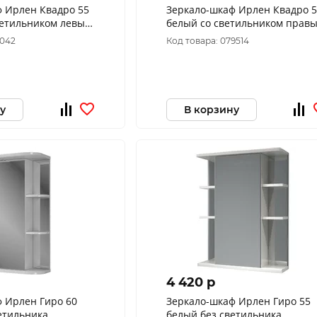
ф Ирлен Квадро 55
Зеркало-шкаф Ирлен Квадро 
ветильником левый
белый со светильником прав
5042
Код товара: 079514
у
В корзину
4 420 p
 Ирлен Гиро 60
Зеркало-шкаф Ирлен Гиро 55
етильника
белый без светильника