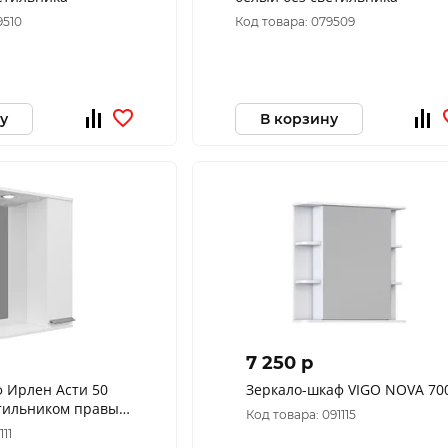
9510
Код товара: 079509
у
В корзину
7 250 p
 Ирлен Асти 50
Зеркало-шкаф VIGO NOVA 7
етильником правый
Код товара: 091115
111