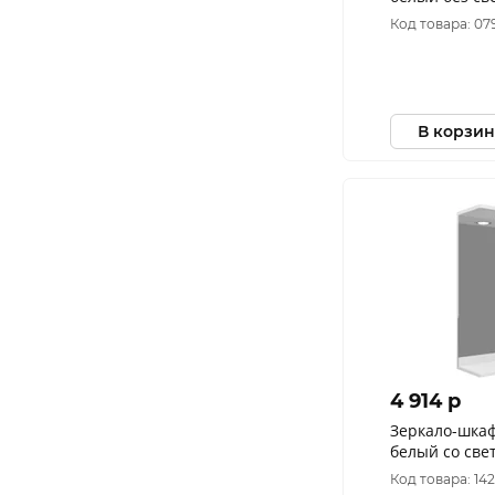
Код товара: 07
В корзин
4 914 p
Зеркало-шкаф
белый со св
500*750*160
Код товара: 142