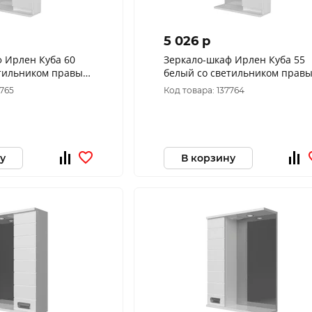
5 026 p
 Ирлен Куба 60
Зеркало-шкаф Ирлен Куба 55
етильником правый
белый со светильником прав
550*750*160
7765
Код товара: 137764
у
В корзину