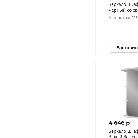
Зеркало-шка
черный со с
550*750*160
Код товара: 12
В корзин
4 646 p
Зеркало-шкаф
белый без св