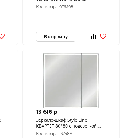
Код товара: 079508
В корзину
13 616 p
00
Зеркало-шкаф Style Line
КВАРТЕТ 80*80 с подсветкой,
сенсор на зеркале
Код товара: 137489