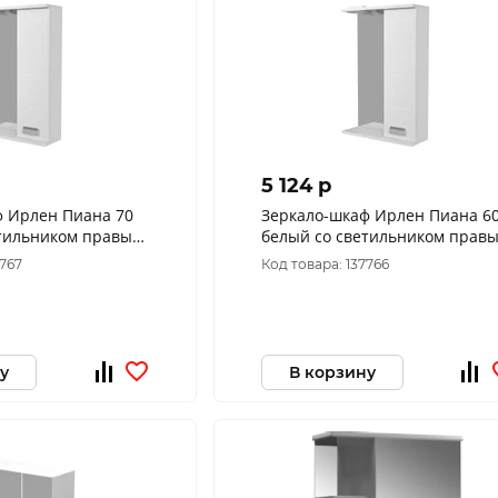
5 124 p
ф Ирлен Пиана 70
Зеркало-шкаф Ирлен Пиана 6
етильником правый
белый со светильником прав
600*750*160
7767
Код товара: 137766
у
В корзину