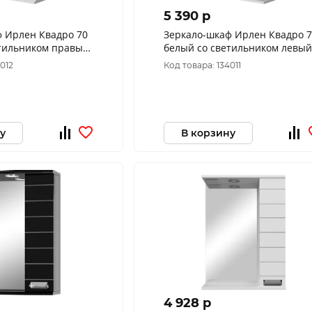
5 390 p
ф Ирлен Квадро 70
Зеркало-шкаф Ирлен Квадро 
етильником правый
белый со светильником левый
700*750*160
4012
Код товара: 134011
у
В корзину
4 928 p