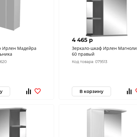
4 465 p
ф Ирлен Мадейра
Зеркало-шкаф Ирлен Магноли
ильника
60 правый
7620
Код товара: 079513
у
В корзину