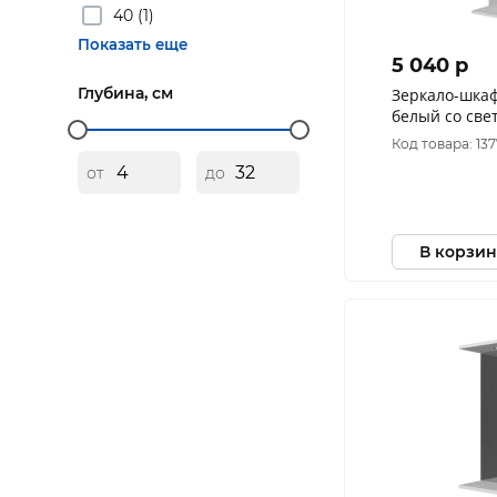
40 (1)
Показать еще
5 040 p
Глубина, см
Зеркало-шкаф
белый со св
600*750*160
Код товара: 13
от
до
В корзин