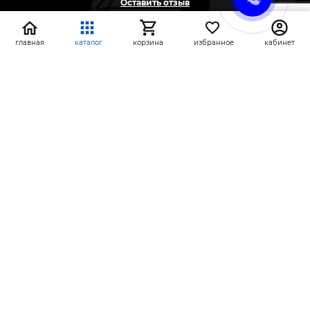
Оставить отзыв
Жалоба
Предложение
главная
каталог
корзина
избранное
кабинет
На информационном ресурсе применяются
рекомендательные технологии
(информационные технологии предоставления
информации на основе сбора, систематизации и
анализа сведений, относящихся к
предпочтениям пользователей сети «Интернет»,
находящихся на территории Российской
Федерации)
СтройлоН 1998-2026 г.
Публичная оферта
Обработка персональных данных
Политика конфиденциальности сервисов Яндекс