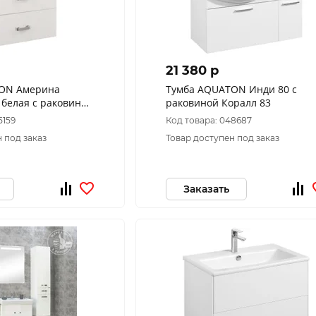
21 380 p
ON Америна
Тумба AQUATON Инди 80 с
 белая с раковиной
раковиной Коралл 83
 60
5159
Код товара: 048687
 под заказ
Товар доступен под заказ
Заказать