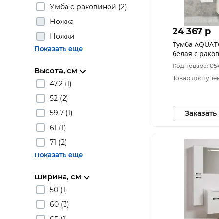
Умба с раковиной (2)
Ножка
24 367 p
Ножки
Тумба AQUAT
Показать еще
белая с рако
Код товара: 05
Высота, см
Товар доступен
47,2 (1)
52 (2)
59,7 (1)
Заказать
61 (1)
71 (2)
Показать еще
Ширина, см
50 (1)
60 (3)
65 (1)