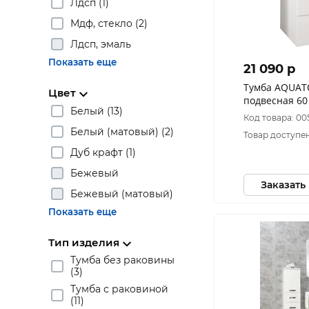
Лдсп (1)
Мдф, стекло (2)
Лдсп, эмаль
Показать еще
21 090 p
Тумба AQUAT
Цвет
подвесная 60
Белый (13)
Santek Тогода
Код товара: 00
Белый (матовый) (2)
Товар доступен
Дуб крафт (1)
Бежевый
Заказать
Бежевый (матовый)
Показать еще
Тип изделия
Тумба без раковины
(3)
Тумба с раковиной
(11)