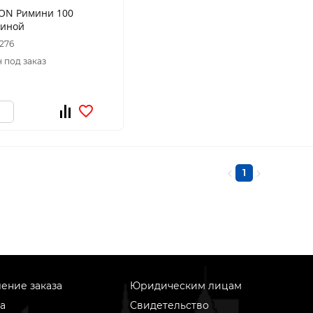
ON Римини 100
виной
9276
 под заказ
1
ение заказа
Юридическим лицам
а
Свидетельство