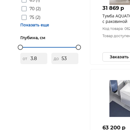
31 869 p
70 (2)
Тумба AQUAT
75 (2)
с раковиной
Показать еще
Код товара: 062
Товар доступен
Глубина, см
Заказать
от
до
63 200 p