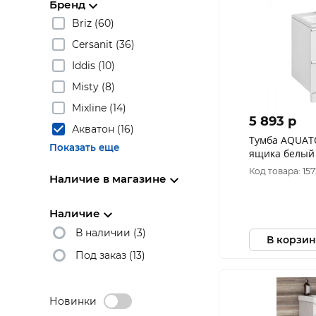
Бренд
Briz (60)
Cersanit (36)
Iddis (10)
Misty (8)
Mixline (14)
5 893 p
Акватон (16)
Тумба AQUATON Хюгге 60 2
Показать еще
ящика белый
раковины (ко
Код товара: 15
Наличие в магазине
1A280701HG2
Наличие
В наличии (3)
В корзин
Под заказ (13)
Новинки