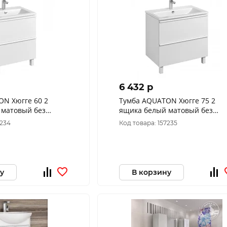
6 432 p
Тумба AQUATON Хюгге 75 2
 матовый без
ящика белый матовый без
д 094394)
раковины (код 128268)
7234
Код товара: 157235
B0
1A282301HG2B0
у
В корзину