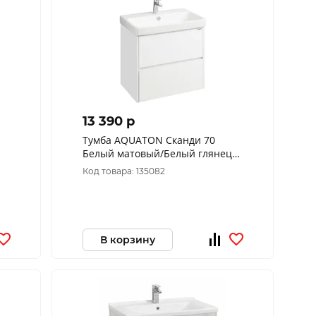
13 390 p
Тумба AQUATON Сканди 70
Белый матовый/Белый глянец
без раковины(127458)
Код товара: 135082
В корзину