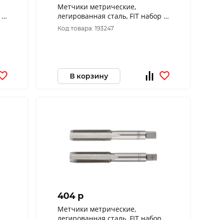
Метчики метрические,
 2
легированная сталь, FIT набор 2
шт. М12х1,5 мм 70851
Код товара: 193247
В корзину
404 p
Метчики метрические,
легированная сталь, FIT набор 2