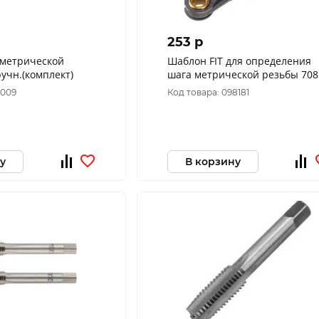
253 p
 метрической
Шаблон FIT для определения
учн.(комплект)
шага метрической р
3009
Код товара: 098181
у
В корзину