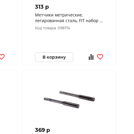
313 p
Метчики метрические,
легированная сталь, FIT набор 2
шт. М10х1,0 мм 70846
Код товара: 098174
В корзину
369 p