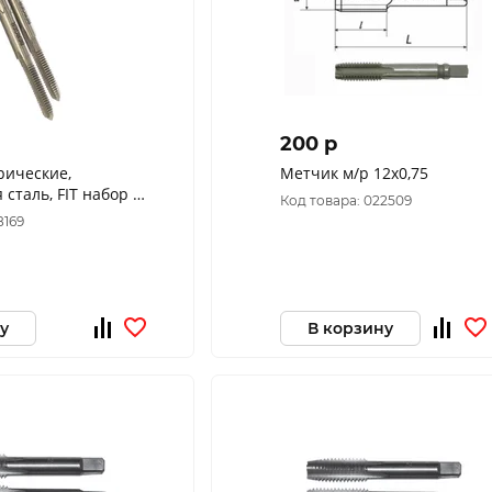
200 p
рические,
Метчик м/р 12х0,75
сталь, FIT набор 2
Код товара: 022509
мм 70841
8169
у
В корзину