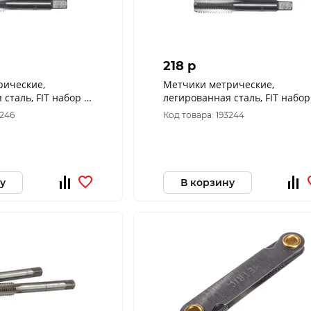
218 p
рические,
Метчики метрические,
сталь, FIT набор 2
легированная сталь, FIT набор
 мм 70839
шт. М6х0,5 мм 70838
3246
Код товара: 193244
у
В корзину