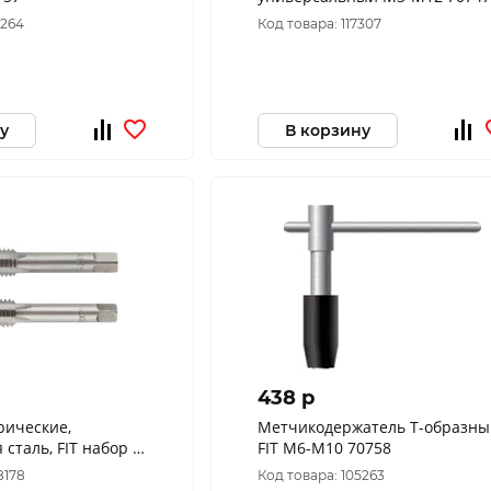
5264
Код товара: 117307
у
В корзину
438 p
рические,
Метчикодержатель Т-образны
сталь, FIT набор 2
FIT М6-М10 70758
шт. М12х1,75 мм 70850
8178
Код товара: 105263