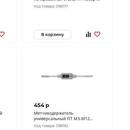
шт. М12х1,25 мм 70849
Код товара: 098177
В корзину
454 p
й
Метчикодержатель
универсальный FIT М3-М12
70752
Код товара: 098182