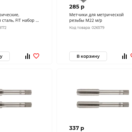
285 p
рические,
Метчики для метрической
сталь, FIT набор 2
резьбы М22 м/р
шт. М8х1,0 мм 70844
8172
Код товара: 026579
у
В корзину
337 p