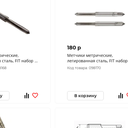
180 p
рические,
Метчики метрические,
ь, FIT набор 2
легированная сталь, FIT набор
мм 70840
шт. М5х0,8 мм 70842
8168
Код товара: 098170
у
В корзину