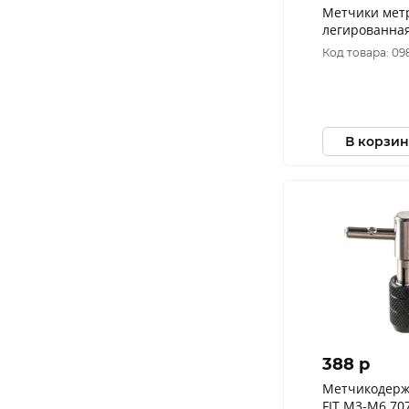
Метчики мет
легированная 
Код товара: 09
В корзин
388 p
Метчикодерж
FIT М3-М6 70