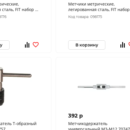
рические,
Метчики метрические,
сталь, FIT набор 2
легированная сталь, FIT набор
шт. М10х1,5 мм 70848
шт. М10х1,25 мм 70847
8176
Код товара: 098175
у
В корзину
392 p
атель Т-образный
Метчикодержатель
757
универсальный М3-М12 70747