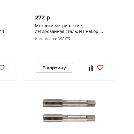
272 p
Метчики метрические,
езьбы 70811
легированная сталь, FIT набор 2
шт. М8х1,25 мм 70845
Код товара: 098173
В корзину