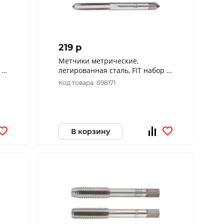
219 p
Метчики метрические,
 2
легированная сталь, FIT набор 2
шт. М6х1,0 мм 70843
Код товара: 098171
В корзину