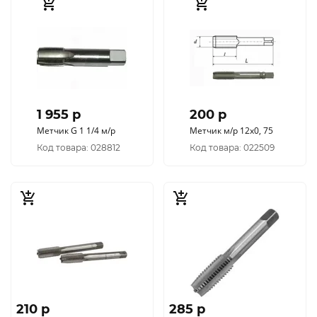
1 955 p
200 p
Метчик G 1 1/4 м/р
Метчик м/р 12х0, 75
Код товара: 028812
Код товара: 022509
210 p
285 p