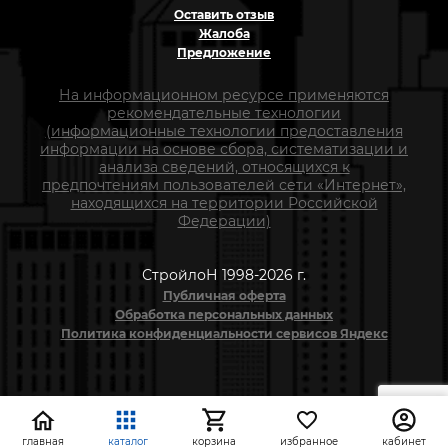
Оставить отзыв
Жалоба
Предложение
На информационном ресурсе применяются
рекомендательные технологии
(информационные технологии предоставления
информации на основе сбора, систематизации и
анализа сведений, относящихся к
предпочтениям пользователей сети «Интернет»,
находящихся на территории Российской
Федерации)
СтройлоН 1998-2026 г.
Публичная оферта
Обработка персональных данных
Политика конфиденциальности сервисов Яндекс
главная
каталог
корзина
избранное
кабинет