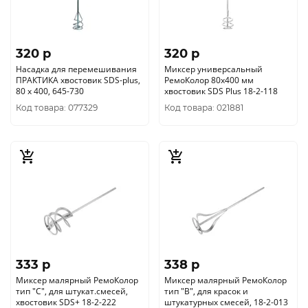
320 p
320 p
Насадка для перемешивания
Миксер универсальный
ПРАКТИКА хвостовик SDS-plus,
РемоКолор 80х400 мм
80 х 400, 645-730
хвостовик SDS Plus 18-2-118
Код товара: 077329
Код товара: 021881
333 p
338 p
Миксер малярный РемоКолор
Миксер малярный РемоКолор
тип "С", для штукат.смесей,
тип "В", для красок и
хвостовик SDS+ 18-2-222
штукатурных смесей, 18-2-013