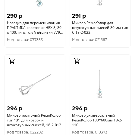
290 p
291 p
Насадка для перемешивания
Миксер РемоКолор для
ПРАКТИКА хвостовик НЕХ 8, 80
штукатурных смесей 80 мм тип
х 400, гипс, клей д/плитки 779-
С 18-2-022
493
Код товара: 077333
Код товара: 021567
294 p
294 p
Миксер малярный РемоКолор
Миксер универсальный
тип "В", для красок и
РемоКолор 100*600мм 18-2-
штукатурных смесей, 18-2-012
110
Код товара: 022292
Код товара: 018373