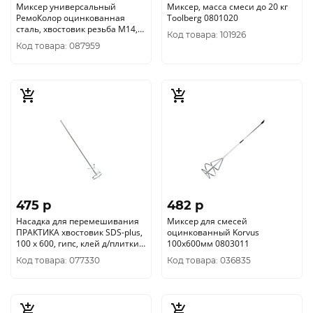
Миксер универсальный
Миксер, масса смеси до 20 кг
РемоКолор оцинкованная
Toolberg 0801020
сталь, хвостовик резьба М14,
Код товара: 101926
120х590мм, 18-2-212
Код товара: 087959
475 p
482 p
Насадка для перемешивания
Миксер для смесей
ПРАКТИКА хвостовик SDS-plus,
оцинкованный Korvus
100 х 600, гипс, клей д/плитки
100х600мм 0803011
779-578
Код товара: 077330
Код товара: 036835