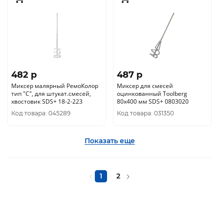
482 p
487 p
Миксер малярный РемоКолор
Миксер для смесей
тип "С", для штукат.смесей,
оцинкованный Toolberg
хвостовик SDS+ 18-2-223
80х400 мм SDS+ 0803020
Код товара: 045289
Код товара: 031350
Показать еще
1
2