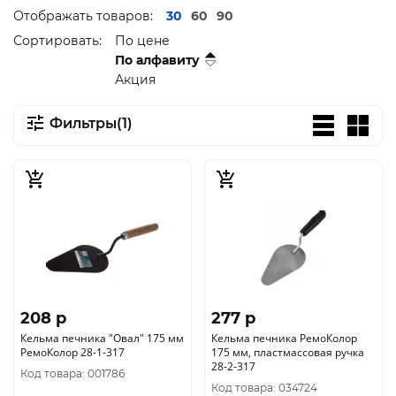
Отображать товаров:
30
60
90
Сортировать:
По цене
По алфавиту
Акция
Фильтры(1)
208 p
277 p
Кельма печника "Овал" 175 мм
Кельма печника РемоКолор
РемоКолор 28-1-317
175 мм, пластмассовая ручка
28-2-317
Код товара: 001786
Код товара: 034724