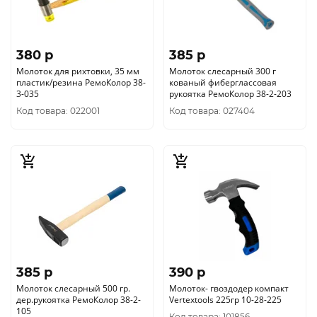
380 p
385 p
Молоток для рихтовки, 35 мм
Молоток слесарный 300 г
пластик/резина РемоКолор 38-
кованый фиберглассовая
3-035
рукоятка РемоКолор 38-2-203
Код товара: 022001
Код товара: 027404
385 p
390 p
Молоток слесарный 500 гр.
Молоток- гвоздодер компакт
дер.рукоятка РемоКолор 38-2-
Vertextools 225гр 10-28-225
105
Код товара: 101856