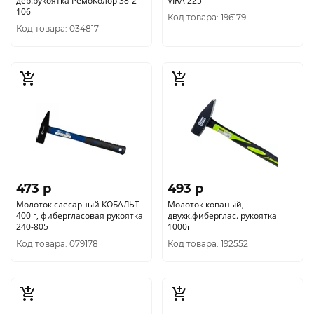
дер.рукоятка РемоКолор 38-2-
VIRA 225 г
106
Код товара: 196179
Код товара: 034817
473 p
493 p
Молоток слесарный КОБАЛЬТ
Молоток кованый,
400 г, фибергласовая рукоятка
двухк.фиберглас. рукоятка
240-805
1000г
Код товара: 079178
Код товара: 192552