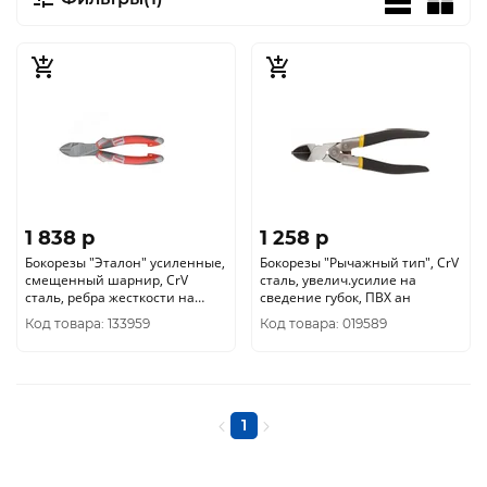
1 838 p
1 258 p
Бокорезы "Эталон" усиленные,
Бокорезы "Рычажный тип", CrV
смещенный шарнир, CrV
сталь, увелич.усилие на
сталь, ребра жесткости на
сведение губок, ПВХ ан
губках, тефлоновое покр
Код товара: 133959
Код товара: 019589
1