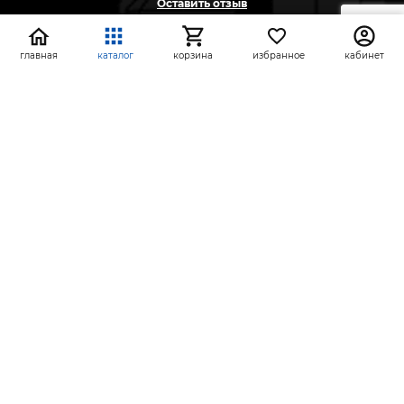
Оставить отзыв
Жалоба
Предложение
главная
каталог
корзина
избранное
кабинет
На информационном ресурсе применяются
рекомендательные технологии
(информационные технологии предоставления
информации на основе сбора, систематизации и
анализа сведений, относящихся к
предпочтениям пользователей сети «Интернет»,
находящихся на территории Российской
Федерации)
СтройлоН 1998-2026 г.
Публичная оферта
Обработка персональных данных
Политика конфиденциальности сервисов Яндекс