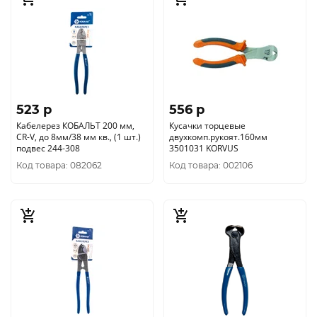
523 p
556 p
Кабелерез КОБАЛЬТ 200 мм,
Кусачки торцевые
CR-V, до 8мм/38 мм кв., (1 шт.)
двухкомп.рукоят.160мм
подвес 244-308
3501031 KORVUS
Код товара: 082062
Код товара: 002106