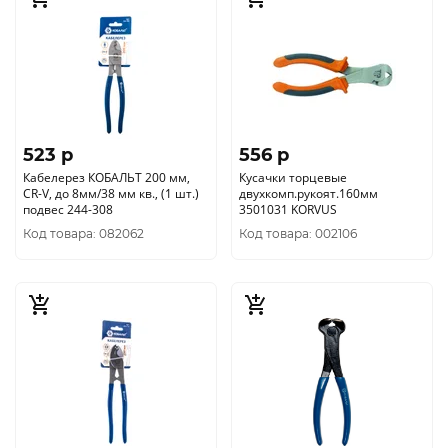
523 p
556 p
Кабелерез КОБАЛЬТ 200 мм,
Кусачки торцевые
CR-V, до 8мм/38 мм кв., (1 шт.)
двухкомп.рукоят.160мм
подвес 244-308
3501031 KORVUS
Код товара: 082062
Код товара: 002106