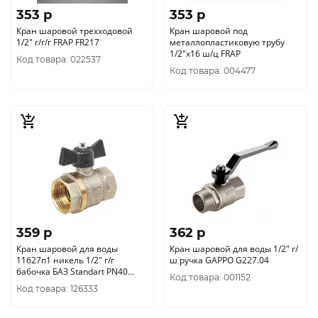
353 p
353 p
Кран шаровой трехходовой
Кран шаровой под
1/2" г/г/г FRAP FR217
металлопластиковую трубу
1/2"х16 ш/ц FRAP
Код товара: 022537
Код товара: 004477
359 p
362 p
Кран шаровой для воды
Кран шаровой для воды 1/2" г/
11б27п1 никель 1/2" г/г
ш ручка GAPPO G227.04
бабочка БАЗ Standart PN40
Код товара: 001152
А30.1.15 уп.60/1шт.
Код товара: 126333