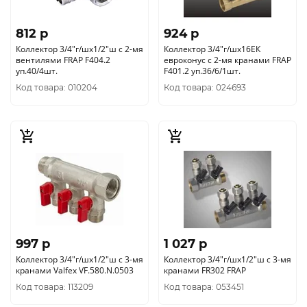
812 p
924 p
Коллектор 3/4"г/шх1/2"ш с 2-мя
Коллектор 3/4"г/шх16ЕК
вентилями FRAP F404.2
евроконус с 2-мя кранами FRAP
уп.40/4шт.
F401.2 уп.36/6/1шт.
Код товара: 010204
Код товара: 024693
997 p
1 027 p
Коллектор 3/4"г/шх1/2"ш с 3-мя
Коллектор 3/4"г/шх1/2"ш с 3-мя
кранами Valfex VF.580.N.0503
кранами FR302 FRAP
Код товара: 113209
Код товара: 053451