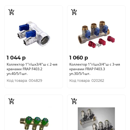
1 044 p
1 060 p
Коллектор 1"г/шх3/4"ш с 2-мя
Коллектор 1"г/шх3/4"ш с 3-мя
кранами FRAP F403.2
кранами FRAP F403.3
уп.40/5/1шт.
уп.30/5/1шт.
Код товара: 004829
Код товара: 020262