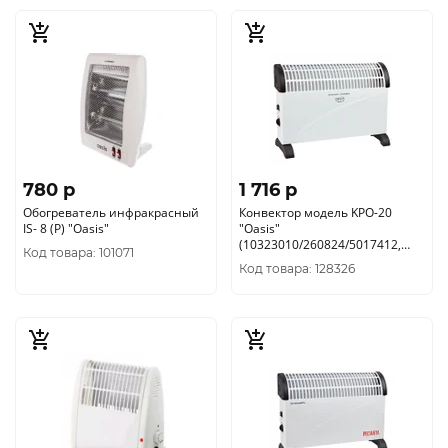
780 p
1 716 p
Обогреватель инфракрасный
Конвектор модель KPO-20
IS- 8 (P) "Oasis"
"Oasis"
(10323010/260824/5017412,
Код товара: 101071
КИТАЙ )
Код товара: 128326