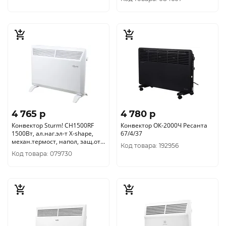
4 765 p
4 780 p
Конвектор Sturm! CH1500RF
Конвектор ОК-2000Ч Ресанта
1500Вт, ал.наг.эл-т X-shape,
67/4/37
механ.термост, напол, защ.от
Код товара: 192956
перегр/опрокид.
Код товара: 079730