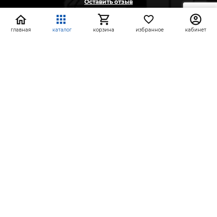
Оставить отзыв
Жалоба
Предложение
главная
каталог
корзина
избранное
кабинет
На информационном ресурсе применяются
рекомендательные технологии
(информационные технологии предоставления
информации на основе сбора, систематизации и
анализа сведений, относящихся к
предпочтениям пользователей сети «Интернет»,
находящихся на территории Российской
Федерации)
СтройлоН 1998-2026 г.
Публичная оферта
Обработка персональных данных
Политика конфиденциальности сервисов Яндекс